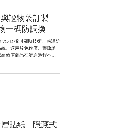
袋與證物袋訂製｜
物一碼防調換
VOID 拆封顯跡技術、感溫防
系統。適用於免稅店、警政證
保高價值商品在流通過程不被
偽雙層貼紙｜隱藏式