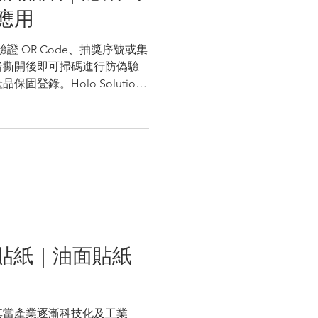
應用
驗證 QR Code、抽獎序號或集
者撕開後即可掃碼進行防偽驗
登錄。Holo Solution
R 膠背印標籤與多層標籤解決
貼紙｜油面貼紙
其當產業逐漸科技化及工業