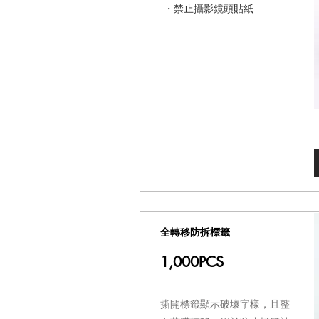
・禁止攝影鏡頭貼紙
全轉移防拆標籤
1,000PCS
撕開標籤顯示破壞字樣，且整