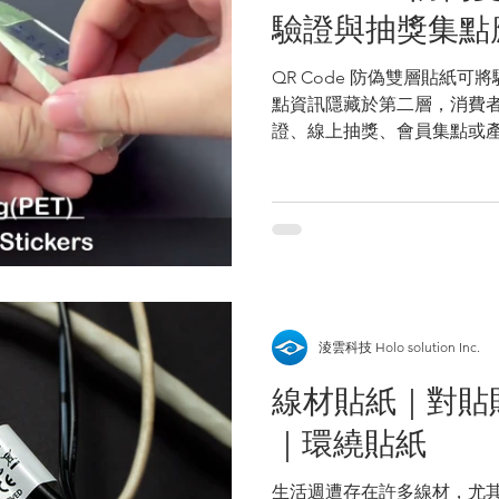
驗證與抽獎集點
QR Code 防偽雙層貼紙可將
點資訊隱藏於第二層，消費
證、線上抽獎、會員集點或產品保固
提供二次貼、一次性破壞貼、
方案。
淩雲科技 Holo solution Inc.
線材貼紙｜對貼
｜環繞貼紙
生活週遭存在許多線材，尤