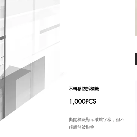
不轉移防拆標籤
1,000PCS
撕開標籤顯示破壞字樣，但不
殘膠於被貼物