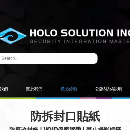
我們
關於我們
產品分類
公版&防偽說明
防拆封口貼紙
防竄改封條 | VOID保密膠帶 | 禁止攝影標籤