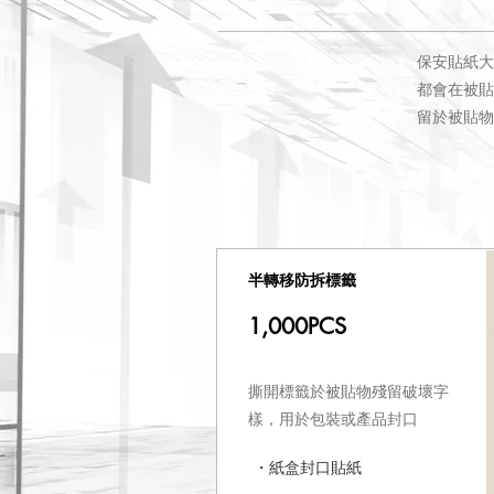
保安貼紙大
都會在被貼
留於被貼物
半轉移防拆標籤
1,000PCS​
撕開標籤於被貼物殘留破壞字
樣，用於包裝或產品封口
・紙盒封口貼紙