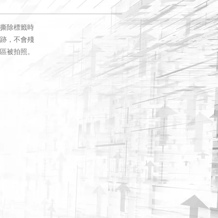
撕除標籤時
跡，不會殘
區被拍照。