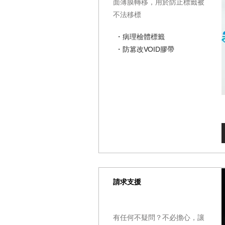
面薄膜轉移，用於防止標籤被
不法移標
・病理檢體標籤
・防篡改VOID膠帶
請求支援
有任何不疑問？不必擔心，讓