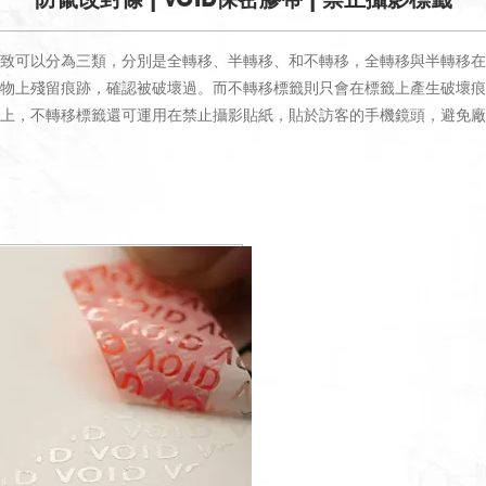
致可以分為三類，分別是全轉移、半轉移、和不轉移，全轉移與半轉移在
物上殘留痕跡，確認被破壞過。而不轉移標籤則只會在標籤上產生破壞痕
上，不轉移標籤還可運用在禁止攝影貼紙，貼於訪客的手機鏡頭，避免廠