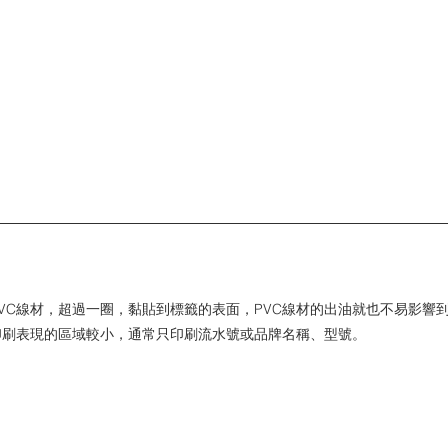
VC線材，超過一圈，黏貼到標籤的表面，PVC線材的出油就也不易影響
印刷表現的區域較小，通常只印刷流水號或品牌名稱、型號。