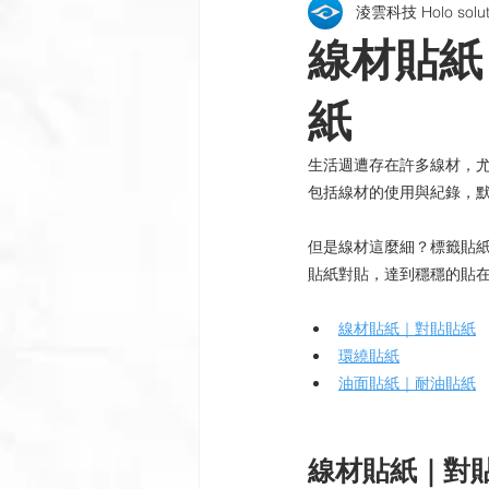
淩雲科技 Holo soluti
包裝貼紙 | 酒標 | 紙盒
雷射銘
線材貼紙
公司新訊
製程與設備
插
紙
生活週遭存在許多線材，
包括線材的使用與紀錄，
但是線材這麼細？標籤貼
貼紙對貼，達到穩穩的貼
線材貼紙｜對貼貼紙
環繞貼紙
油面貼紙｜耐油貼紙
線材貼紙｜對