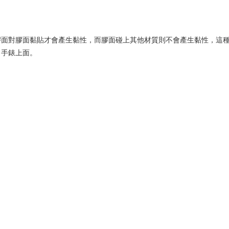
膠面對膠面黏貼才會產生黏性，而膠面碰上其他材質則不會產生黏性，這
、手錶上面。