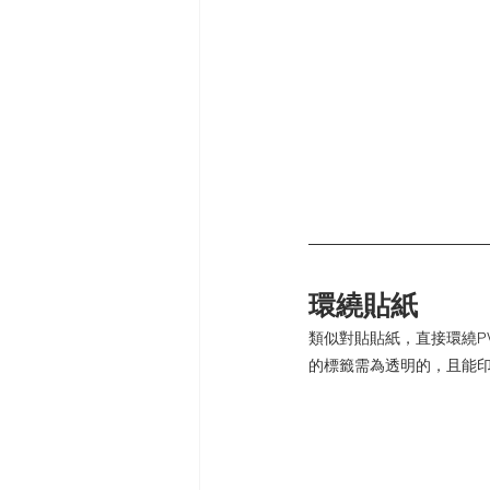
環繞貼紙
類似對貼貼紙，直接環繞P
的標籤需為透明的，且能