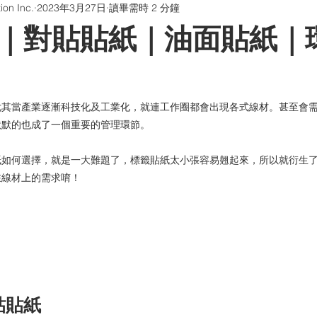
on Inc.
2023年3月27日
讀畢需時 2 分鐘
版貼片
防偽油墨與印刷
QR Code防偽系統
聊聊印刷
｜對貼貼紙｜油面貼紙｜
畫海報卡片印刷 | 折光壓紋
學習型組織
尤其當產業逐漸科技化及工業化，就連工作圈都會出現各式線材。甚至會
默默的也成了一個重要的管理環節。
紙如何選擇，就是一大難題了，標籤貼紙太小張容易翹起來，所以就衍生
在線材上的需求唷！
貼貼紙