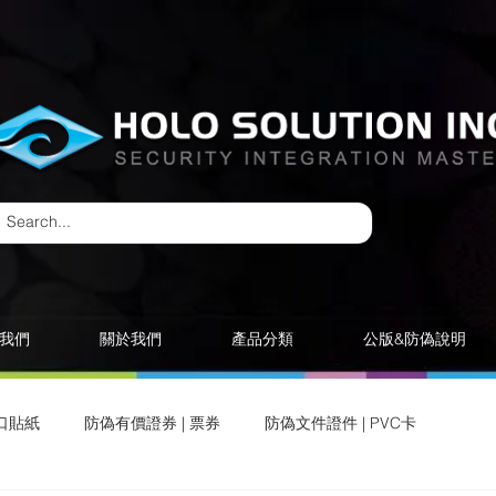
我們
關於我們
產品分類
公版&防偽說明
口貼紙
防偽有價證券 | 票券
防偽文件證件 | PVC卡