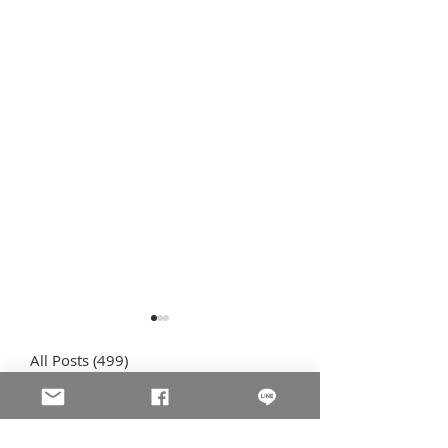
All Posts
(499)
499 篇文章
防偽雷射標籤
(12)
12 篇文章
​防拆封口貼紙
(17)
17 篇文章
防偽有價證券 | 票券
(7)
7 篇文章