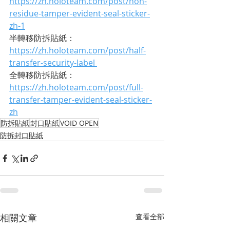
https://zh.holoteam.com/post/non-
residue-tamper-evident-seal-sticker-
zh-1
半轉移防拆貼紙：
https://zh.holoteam.com/post/half-
transfer-security-label 
全轉移防拆貼紙：
https://zh.holoteam.com/post/full-
transfer-tamper-evident-seal-sticker-
zh
防拆貼紙
封口貼紙
VOID OPEN
​防拆封口貼紙
相關文章
查看全部