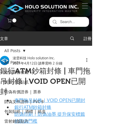
文章
註冊
All Posts
淩雲科技 Holo solution Inc.
All Posts
2021年4月12日
讀畢需時 2 分鐘
銀行ATM鈔箱封條 | 車門拖
防偽雷射標籤
吊封條 | VOID OPEN已開
​防拆封口貼紙
封
防偽有價證券 | 票券
車門拖吊封條 | VOID OPEN已開封
防偽文件證件 | PVC卡
銀行ATM鈔箱封條
包裝貼紙 | 酒標 | 紙盒
防偽印刷 | 防偽油墨 提升保安標籤
的防偽門檻
雷射銘版貼片