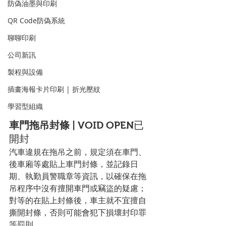
防偽油墨與印刷
QR Code防偽系統
聊聊印刷
公司新訊
製程與設備
插畫海報卡片印刷 | 折光壓紋
學習型組織
車門拖吊封條
 | VOID OPEN已
開封
汽車違規在拖吊之前，規定須在車門、
後車廂等處貼上車門封條，並記錄日
期、執勤員警職章等資訊，以確保在拖
吊程序中沒有擅開車門或竊盜的疑慮；
對等的在貼上封條後，車主就不宜擅自
撕開封條，否則可能會犯下損壞封印罪
等罰則。