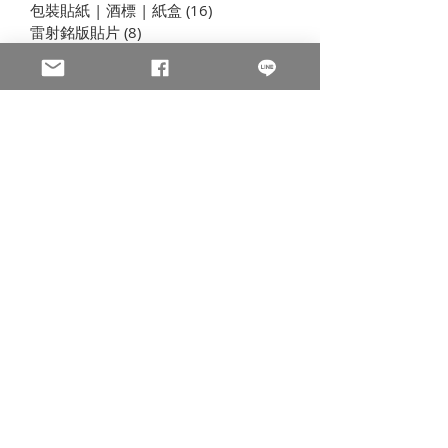
包裝貼紙 | 酒標 | 紙盒
(16)
16 篇文章
半轉移保安貼紙 | 防篡改 |
全轉移 VOID防拆
雷射銘版貼片
(8)
8 篇文章
VOID封口貼紙 | 防拆標籤
口封緘標籤
防偽油墨與印刷
(22)
22 篇文章
QR Code防偽系統
(4)
4 篇文章
聊聊印刷
(83)
83 篇文章
公司新訊
(51)
51 篇文章
製程與設備
(7)
7 篇文章
插畫海報卡片印刷 | 折光壓紋
(8)
8 篇文章
學習型組織
(44)
44 篇文章
聯絡我們
淩雲提供標籤貼紙與包裝彩盒印刷，以及一切有關防偽相
關的印刷
公司
Email