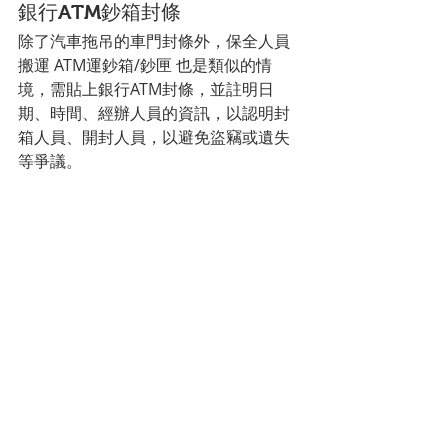
銀行ATM鈔箱封條
除了汽車拖吊的車門封條外，保全人員
搬運 ATM運鈔箱/鈔匣 也是類似的情
境，需貼上銀行ATM封條，並註明日
期、時間、經辦人員的資訊，以認明封
箱人員、開封人員，以避免盜竊或遺失
等爭議。