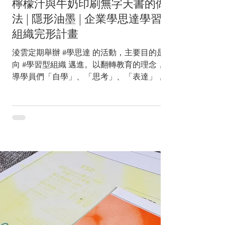
檸檬汁與牛奶印刷無字天書的做
鍵字的提示
法 | 隱形油墨 | 企業學思達學習型
組織完形計畫
淩雲定期舉辦 #學思達 的活動，主要目的是朝
向 #學習型組織 邁進。以翻轉教育的理念，引
導學員們「自學」、「思考」、「表達」，培
養自主學習的能力，促進組織的學習成長。讓
企業成員們由下而上逐漸建構並因時調整，形
成專屬於這個團隊的共同文化與工作環境。
在防偽印刷領域中，「隱形」是其中一件重要
的元素。將某些資訊隱藏在印刷品之中，增加
仿冒的難度，需以特殊的判讀設備或者方法才
能找出隱藏的訊息。清朝時期科舉考試中發現
「米雕」的考試作弊方式，將極細微的小字寫
在米粒上，帶進考場，這也是現代常用的「微
縮字」防偽印刷。 除了印刷極小的文字外，
另一種隱形方式就是印刷看不見的文字。多數
人對「無字天書」的印象大多來自武俠小說