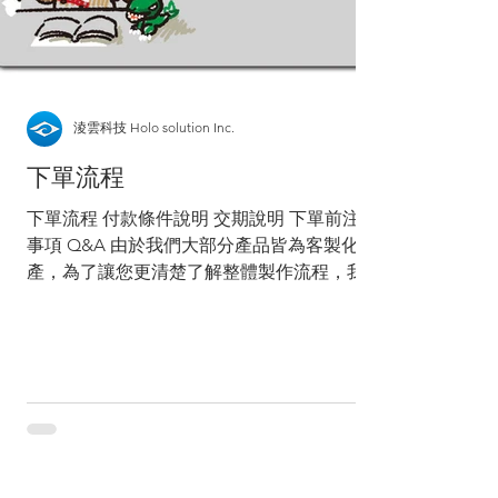
淩雲科技 Holo solution Inc.
下單流程
下單流程 付款條件說明 交期說明 下單前注意
事項 Q&A 由於我們大部分產品皆為客製化生
產，為了讓您更清楚了解整體製作流程，我們
整理了完整的下單流程供您參考。 從詢價、
確認需求、校稿到正式出貨，每個步驟都會由
專人協助您完成，希望讓您第一次合作也能安
心下單！ 下單流程 詢價 建議提供產品尺寸、
數量及材質；若需求較為特殊，也歡迎提供實
際使用情境或用途說明，能幫助業務更快速了
解您的需求，並提供更合適的建議與報價。
提供電子檔 若已有設計檔案，建議一併提供