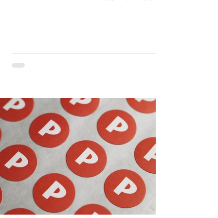
過。 多少景色映入眼簾，留下多少惆悵，又
圓滿了多少心願。 僅只十四天，也許不止十
四天。 感溫油墨海報設計 此案為 #明志科技
大學視覺傳達設計系...