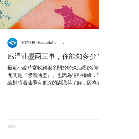
吧！空白的紙張拿到燭火下烤一烤後，隱形的
文字就顯現出來了！這種 #感溫油墨 印刷的歷
史，據說幾百年前就已經有相關的記載，但真
實緣由筆者也不清楚。擦擦筆算是近代運用感
溫油墨蠻成功的案例，筆的墨水是高溫變透明
的油墨，利用摩擦生熱的方式使書寫的文字變
淩雲科技 Holo solution Inc.
不見。 以檸檬汁或牛奶來製作無字天書雖然
感溫油墨兩三事，你能知多少？
有點土砲，但是材料隨手可得，這期學思達活
動就安排讓學員們體驗無字天書的
最近小編時常收到很多關於特殊油墨的詢價，
尤其是『感溫油墨』。也因為這些機緣，讓小
編對感溫油墨有更深的認識與了解，因為實在
是太多太多人不知道感溫油墨的特性啦！小編
受、不、了、啦！決定整理一篇，帶大家認識
感溫油墨！ 就小編所了解的感溫油墨，簡單
分為兩種：可逆、不可逆。...