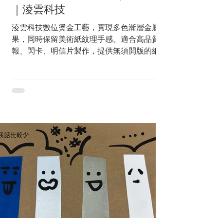
｜淩雲科技
淩雲科技數位燙金工藝，實現多色漸層金屬效
果，同時保留美術紙紋理手感。適合高品質海
報、閃卡、明信片製作，提供無須開版的細膩
燙印解決方案。