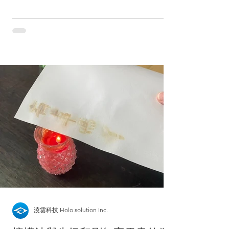
成專屬於這個團隊的共同文化與工作環境。
懶懶藍染工作坊 如果大家還有印象，我們之
前做過「氰版印刷」，藍染同樣是一種上色與
做圖的技法，不過起源更久遠。在成色原理上
也是有所差異的，氰版印刷的油墨是曝曬紫外
光後會顯色；而藍染的染劑是接觸空氣並氧化
後才會顯色。 回顧：企業學思達之 氰版印刷 |
藍曬圖 Cyanotype | 學習型組織養成演練 學思
達的運作模式 自學與思考：兩個人一組，其
中一個人自行搜集資料，尋找「綁染」的技
法，並開始進行綁布的作業。關於綁染的一些
搜尋關鍵字例如：雲染、綁染、紮染、扎染。
另一個人負責學習染布的技法，包含操作的步
驟、每個步驟需要的時間、操作的細節等等。
表達：同組的兩個人互相指導綁布與染色的技
法，並且各自體驗完整的藍染作業。 翻轉教
室：一般的教育模式是由老師教學，學生學
淩雲科技 Holo solution Inc.
習。我們在自學與思考的階段，僅提供一些關