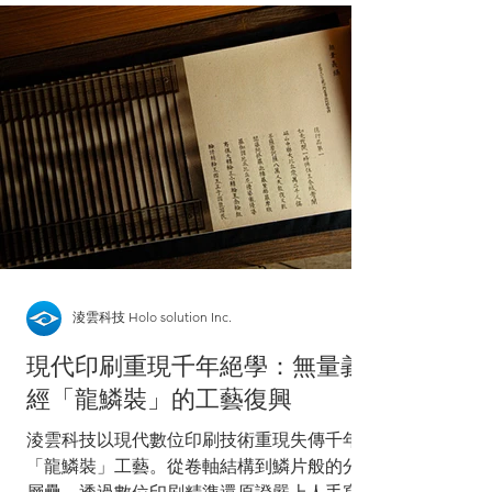
電子檔，方便我們進行初步評估，並提供更準
確的報價。 下單並回簽訂購單／報價單 雙方
確認內容無誤並回簽後，即正式成立交易。
預付訂金 付款方式及付款條件，請參閱「付
款條件說明」。 提供示意圖 正式生產前，我
們會提供示意圖供您確認，待確認無誤後才會
安排生產，以確保成品符合您的需求。校稿相
關注意事項請參閱「校稿須知」。 安排生產
示意圖確認完成後，即依訂單內容安排正式生
產。 包裝出貨 產品完成後將進行包裝並安排
出貨，常用配送方式為郵局及大榮貨運；若有
指定物流需求，也歡迎提前與業務討論。 付
淩雲科技 Holo solution Inc.
款條件說明 1.首次
現代印刷重現千年絕學：無量義
經「龍鱗裝」的工藝復興
淩雲科技以現代數位印刷技術重現失傳千年的
「龍鱗裝」工藝。從卷軸結構到鱗片般的分頁