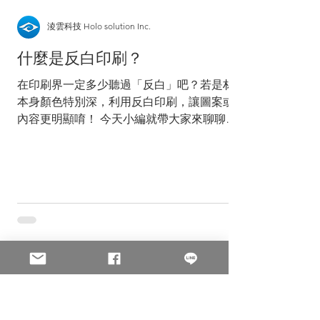
淩雲科技 Holo solution Inc.
什麼是反白印刷？
在印刷界一定多少聽過「反白」吧？若是材料
本身顏色特別深，利用反白印刷，讓圖案或是
內容更明顯唷！ 今天小編就帶大家來聊聊
『反白印刷』 反白印刷是什麼？ 反白序號又
是什麼？ 反白印刷的優缺點有哪些呢？ 反白
印刷是什麼？ 反白的「白」在這裡並非指
「白色」喔！而是代表「無」。利用材...