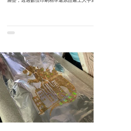
層疊，透過數位印刷精準還原證嚴上人手寫
《無量義經》的墨寶細節，展現書籍裝幀藝術
與宗教經典的完美融合。