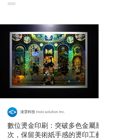
瓶酒勢必得全程靜置在冰桶中。然而，當賓客
優雅地從冰桶提起酒瓶時，酒標卻因為受潮而
軟爛脫落、甚至字跡模糊…… 那一瞬間，原
本優雅的品酩氛圍，蕩然無存。 藉由這次的
認識，我們對專業酒標的定義又更上一層樓，
是在『品飲習慣』與『保存環境』之間取得平
衡。因此了解材料的機能與特色，就變成了決
定酒標品質的三大關鍵： Wet Strength
Agent（濕強劑）： 在造紙過程中，透過添加
濕強劑來強化纖維結構。這就像是給紙張穿上
了一層無形的骨架，確保酒標在潮濕或浸水環
境下，依然能維持挺度，告別軟爛與變形。
Water Resistance（抗水性）： 抗水性是指
「擋住」水的能力。這與材料本身的吸水性
（Cobb值）息息相關：吸水性越低，防潮表
淩雲科技 Holo solution Inc.
現就越優越。通常會透過特殊的表面塗佈技
數位燙金印刷：突破多色金屬層
術，大
次，保留美術紙手感的燙印工藝