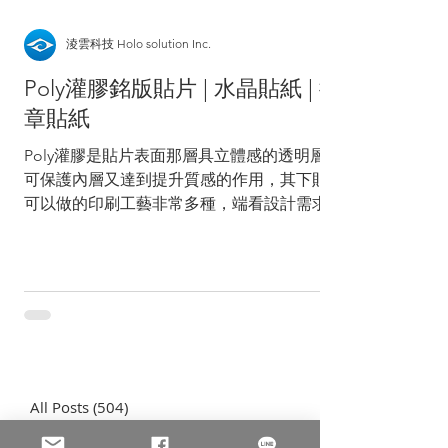
淩雲科技 Holo solution Inc.
Poly灌膠銘版貼片 | 水晶貼紙 | 徽
章貼紙
Poly灌膠是貼片表面那層具立體感的透明層，
可保護內層又達到提升質感的作用，其下貼片
可以做的印刷工藝非常多種，端看設計需求，
如影片中為具金屬質感的彩色Poly貼片。 銘
版經過印刷、擠凸等各種加工後，可以灌膠包
覆，保護內層不被刮傷或氧化，較不刮手而有
彈性，無法觸摸的距離感也是...
All Posts
(504)
504 篇文章
防偽雷射標籤
(12)
12 篇文章