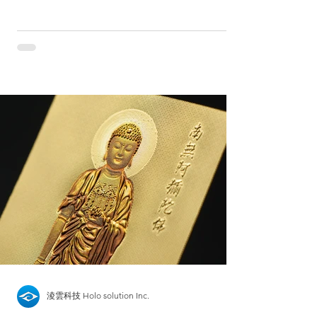
亮的雷射來吸引人們的眼球，亦或是將雷射複
合到布類，像是鞋子的鞋帶或是衣服上等等，
可以說是隨處可見。 炫目、閃亮，大概就是
雷射另外的代名詞了！ 剛好這陣子就在思考
雷射還能運用在哪裡呢？ 腦筋一動，就想來
試試看雷射巧克力啦！讓小編帶您一探究竟。
雷射轉寫膜 首先要準備一片有雷射紋路的轉
寫膜，一面有雷射紋路，一面沒有，要先判斷
正反面。 雷射巧克力 加熱灌漿 雷射全像紋路
是由許多非常細密的高低微結構組成，靠光學
反射與干涉來形成圖案，巧克力加熱熔融後可
以滲入這些微結構中，待凝固脱模後就可以將
雷射效果複製出來囉！由於完全沒有使用印刷
油墨，不用擔心食安的問題，且雷射轉寫膜的
部分也是使用醫療級材料。 加熱巧克力建議
隔水加熱，溫度控制在攝氏60～65度左右，太
高溫可能會破壞巧克力的口感。 雷射巧克力
凝固脱模 靜置直到巧克力冷卻固化，可以冰
淩雲科技 Holo solution Inc.
冷藏加快凝固時間。不建議冰冷凍，因為從冷