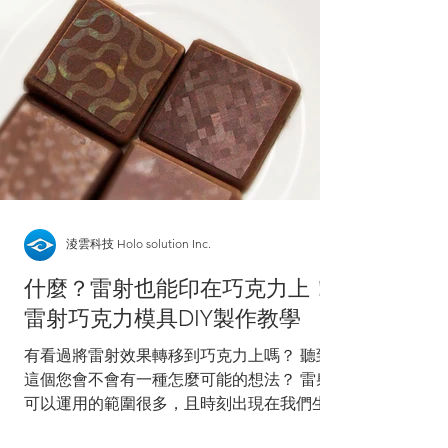
並讓色彩表現更飽和。雷射的閃爍效果與彩色
的質感得以交錯呈現，表現更豐富的設計。
數位燙金 燙金上再加上印刷，讓燙金不只有
單一的金色，而有更豐富的色彩變化。除了可
以印刷特別的金屬色(例如玫瑰金、金屬藍、
金屬粉紅)以外，甚至可以印刷漸層的金屬
色，這是一般燙金無法達到的效果。 特殊油
墨印刷 往往聽到特殊油墨的第一個念頭都是
「防偽」，其實不見得！像是感光油墨、感溫
油墨，除了讓卡片具有互動性、更吸引消費者
做收藏之外；也因為印刷工藝的特殊性，更顯
淩雲科技 Holo solution Inc.
卡片的稀有與價值！ 感光油墨需照射日光後
什麼？雷射也能印在巧克力上！
才會顯現鮮艷的顏色或隱藏的圖案。 雷射全
雷射巧克力模具DIY製作教學
像 驚喜貼紙 |
有看過將雷射效果轉移到巧克力上嗎？ 聽到
這個您會不會有一種怎麼可能的想法？ 雷射
可以運用的範圍很多，且時刻出現在我們生活
喔！像是派對上常看到的帽子，就喜歡用閃亮