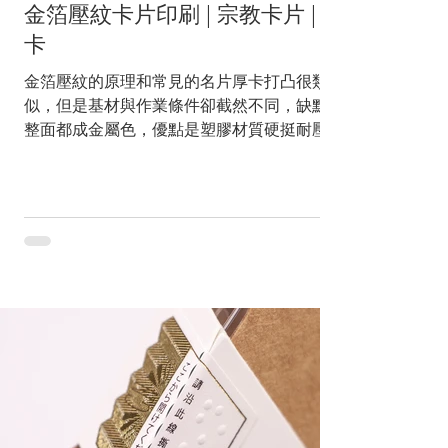
金箔壓紋卡片印刷 | 宗教卡片 | 佛
凍庫取出時，容易結霜導致雷射紋
卡
金箔壓紋的原理和常見的名片厚卡打凸很類
似，但是基材與作業條件卻截然不同，缺點是
整面都成金屬色，優點是塑膠材質硬挺耐壓，
紋路明顯反射光影表現優異。因為金色光澤熠
熠，在台灣經常用於宗教卡片印刷，而在日本
也有許多應用於動漫角色蒐藏卡片的應用。...