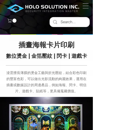
插畫海報卡片印刷
數位燙金 | 金箔壓紋 | 閃卡 | 遊戲卡
​淩雲擅長薄膜的燙金工藝與折光壓紋，結合彩色印刷
的豐富色彩，可以做出光影流動的絢麗效果，運用在
插畫或數媒設計的周邊產品，例如海報、閃卡、明信
片、遊戲卡、貼紙等，更具備蒐藏價值。