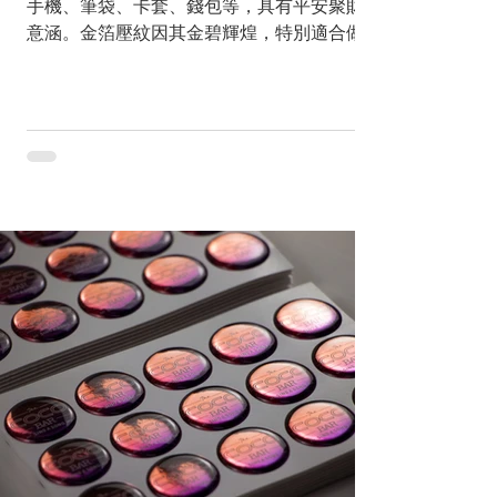
手機、筆袋、卡套、錢包等，具有平安聚財的
意涵。金箔壓紋因其金碧輝煌，特別適合做成
佛卡、神像、錢母金鈔或護身符等吉祥平安的
產品。 隨身隨處都可貼 | 普及而受大眾歡迎
市面上的金箔壓紋大多做成卡片式，我們改良
為貼紙式，可以貼在隨身物品上...