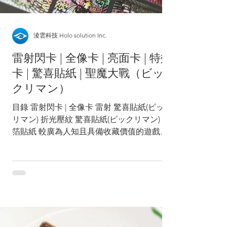
淩雲科技 Holo solution Inc.
雷射閃卡 | 全像卡 | 亮面卡 | 特效
卡 | 驚喜貼紙 | 聖魔大戰（ビッ
クリマン）
目錄 雷射閃卡 | 全像卡 雷射 驚喜貼紙(ビック
リマン) 折光壓紋 驚喜貼紙(ビックリマン) 銀
箔貼紙 較廣為人知且具備收藏價值的遊戲卡
例如「寶可夢卡」或「遊戲王卡」，通常會推
出一些較為稀有的卡牌以增加收藏的價值。稀
有卡牌除了角色與能力的設定特殊外，也會加
入一些特殊的印刷工藝，以增加價值感與稀有
感。 雷射閃卡 | 全像卡 雷射閃卡有醒目的光
影變化，識別度比單純的彩色印刷高許多。
局部的白墨印刷，可以遮蔽局部的金屬質感，