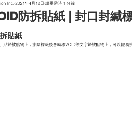
on Inc.
2021年4月12日
讀畢需時 1 分鐘
版貼片
防偽油墨與印刷
QR Code防偽系統
聊聊印刷
OID防拆貼紙 | 封口封緘
畫海報卡片印刷 | 折光壓紋
學習型組織
防拆貼紙
貼紙」貼於被貼物上，撕除標籤後會轉移VOID等文字於被貼物上，可以輕易