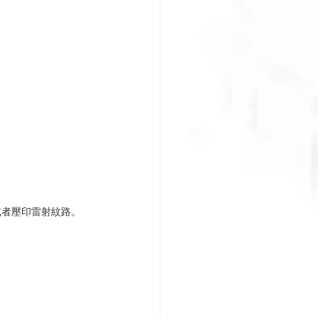
或者壓印雷射紋路。