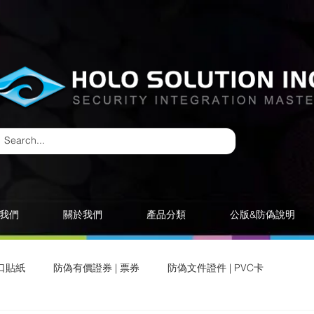
我們
關於我們
產品分類
公版&防偽說明
口貼紙
防偽有價證券 | 票券
防偽文件證件 | PVC卡