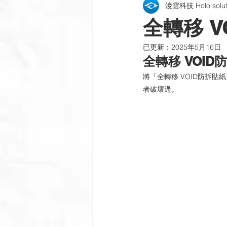
淩雲科技 Holo soluti
包裝貼紙 | 酒標 | 紙盒
雷射銘
全轉移 V
已更新：
2025年5月16日
公司新訊
製程與設備
插
全轉移 VOID
將「全轉移 VOID防拆
者破壞過。