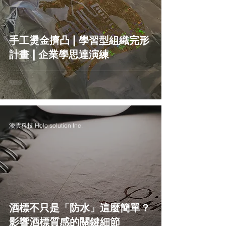
手工燙金擠凸 | 學習型組織完形
計畫 | 企業學思達演練
淩雲科技 Holo solution Inc.
酒標不只是「防水」這麼簡單？
影響酒標質感的關鍵細節