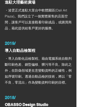
進駐大理藝術廣場
・淩雲正式進駐大里台中軟體園區(Dali Art
Plaza)。我們設立了一個實體展售的店面空
間，讓客戶可以直接觀看印刷成品，或購買商
品，藉此提供給客戶更好的服務。
2019/
導入自動品檢製程
・導入自動化品檢製程。藉由電腦系統自動判
斷印刷色差、鍘型偏移、髒污等不良。除此之
外，在防偽領域更在意變動資料的正確性，例
如序號印刷。透過自動品檢的技術，將以「零
不良，零流出」作為變動資料印刷的目標。
2018/
OBASSO Design Studio