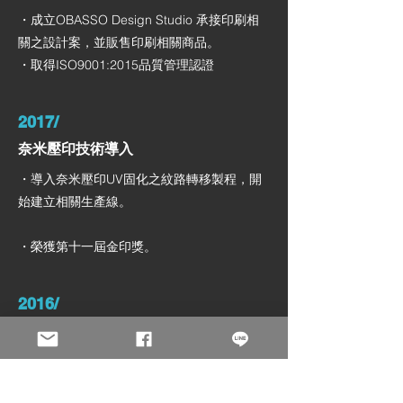
・成立OBASSO Design Studio 承接印刷相
關之設計案，並販售印刷相關商品。
・取得ISO9001:2015品質管理認證
2017/
奈米壓印技術導入
・導入奈米壓印UV固化之紋路轉移製程，開
始建立相關生產線。
・榮獲第十一屆金印獎。
2016/
導入包裝設計
・協助”流星花園”包裝設計與行銷整合，獲得
台中市十大伴手禮的殊榮。