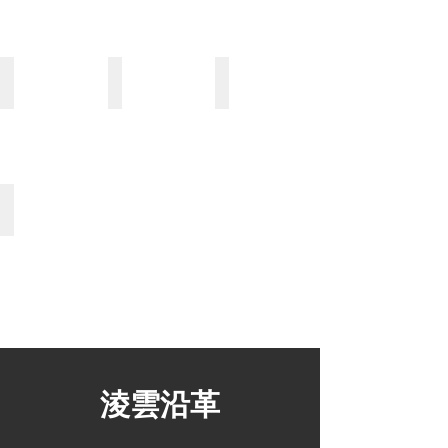
see
the
detail)
平壓式凸版印刷
間歇式輪轉印刷
虛線/壓線機
(Click
(Click
to
to
see
see
the
the
detail)
detail)
自動品檢機
淩雲沿革