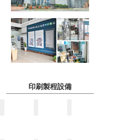
印刷製程設備
數位全像拍攝
真空蒸鍍
鎳電鑄