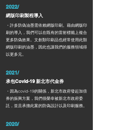
2022/
網版印刷製程導入
・許多防偽油墨需依賴網版印刷。藉由網版印
刷的導入，我們可以在既有的雷射標籤上複合
更多防偽效果。文創類印刷品也經常使用此類
網版印刷的油墨，因此也讓我們的服務領域得
以更多元。
2021/
承包Covid-19 新北市代金券
・因為covid-19的關係，新北市政府發起加倍
券的振興方案，我們很榮幸被新北市政府委
託，並且承擔此案的防偽設計以及印刷服務。
2020/