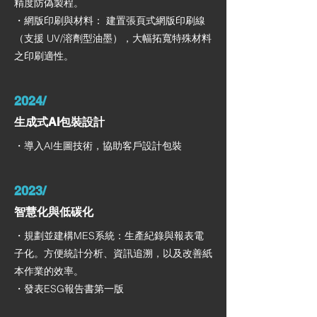
精度防偽製程。
・網版印刷與材料： 建置張頁式網版印刷線
（支援 UV/溶劑型油墨），大幅拓寬特殊材料
之印刷適性。
2024/
生成式AI包裝設計
・導入AI生圖技術，協助客戶設計包裝
2023/
智慧化與低碳化
・規劃並建構MES系統：生產紀錄與報表電
子化。方便統計分析、資訊追溯，以及改善紙
本作業的效率。
・​發表ESG報告書第一版