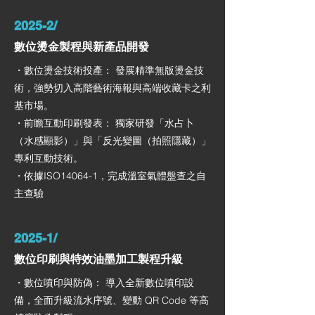
2025-2/
數位燙金製程與新產品開發
・數位燙金技術投產： 發展精準無版燙金技
術，強勢切入高階藝術海報與高端收藏卡之利
基市場。
・前瞻互動印刷發表： 獨家研發「水占卜
（水感顯影）」與「反光變圖（拍照隱藏）」
專利互動技術。
・依據ISO14064-1，完成溫室氣體盤查之自
主查驗
2025-1/
數位印刷與特效油墨加工製程升級
・數位噴印與防偽： 導入全新數位噴印設
備，全面升級流水序號、變動 QR Code 等高