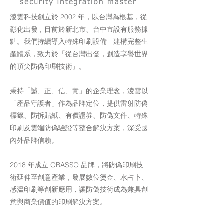
淩雲科技創立於 2002 年，以台灣為根基，從
彰化出發，目前於新北市、台中市設有服務據
點。我們持續導入特殊印刷設備，建構完整生
產體系，致力於「從台灣出發，創造享譽世界
的頂尖防偽印刷技術」。
秉持「誠、正、信、實」的企業理念，淩雲以
「產品守護者」作為品牌定位，提供雷射防偽
標籤、防拆貼紙、有價證券、防偽文件、特殊
印刷及雲端防偽驗證等整合解決方案，深受國
內外品牌信賴。
2018 年成立 OBASSO 品牌，將防偽印刷技
術延伸至創意產業，發展數位燙金、水占卜、
感溫印刷等創新應用，讓防偽技術成為兼具創
意與商業價值的印刷解決方案。