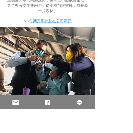
甚至與旁支生態融合，從小樹苗與蜜蜂，成長為
一片森林。
​>>
每期完形計劃在公司新訊