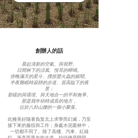
創辦人的話
晨起清新的空氣、與視野。
日間林下的涼風、悅耳的蟬鳴。
傍晚滿天的星斗、撲抓螢火蟲的嬉鬧。
半夜難眠時寂靜的步道、居高臨下的夜
景；
那樣的與環境、與天地合一的平和無爭。
那是我年幼時成長的地方，
位於八卦山腰的一個小聚落。
此種美好隨著負笈北上求學而幻滅，乃至
接下來的服役與工作；身處水泥叢林中，
一切都不同了。除了高樓、汽車、紅綠
灯、筆直而黑灰的大道，抬頭便是驕陽、