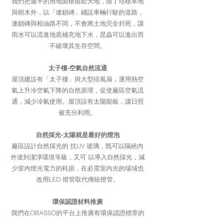
我們把過半的用地面積留給大地，除了培植草地
與樹木外，以「連鎖磚」鋪設車輛行駛的道路，
連鎖磚與柏油路不同，不會將土地完全封死，讓
雨水可以流進地底補充地下水，昆蟲可以進出而
不破壞其生存空間。
太子樓-空氣自然流通
屋頂建設有「太子樓」與大型排風扇，運用熱空
氣上升冷空氣下降的自然原理，促使廠區空氣流
通，減少冷氣使用。屋頂設有太陽能板，讓日照
被充分利用。
自然採光-太陽就是最好的燈泡
廠區設計自然採光的 抗UV 玻璃，既可以隔絕內
外達到潔淨環境等級，又可 以導入自然採光，減
少室內燈光電力的耗損，在必需室內光的場域也
改用LED 燈管取代傳統燈管。
環保認證材料推廣
我們在OBASSO的平台上推廣有環保認證標章的