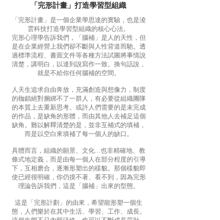
「完形計畫」打造學習型組織
「完形計畫」是一個企業學思達的實驗，也是淩
雲科技打造學習型組織的核心心法。
完形心理學告訴我們，「腦補」是人的天性，但
是在企業經營上我們卻不斷與人性背道而馳。透
過標準流程、書面文件等各種方法試圖將事情說
清楚，講明白，以達到說寫作一致。換句話說，
就是不給你任何腦補的空間。
人天生追求自由奔放，充滿創造與想像力，制度
的枷鎖絕對捆綁不了一群人，有必要從組織團隊
的本質上去重新思考。或許人們需要的是未完成
的作品，是缺角的形體，而由其他人去補足這個
缺角。難以解釋清楚的是，並非互補式的填補，
而是以空白來填補了每一個人的缺口。
具體而言，組織的願景、文化...也非精確地、教
條式地定義，而是由每一個人在部分程度的引導
下，互相磨合，逐漸形塑出的樣貌。那個樣貌即
使已經很明確，你仍摸不著、看不到，因為完形
理論告訴我們，這是「腦補」出來的型態。
這是「完形計劃」的由來，希望能形塑一個生
態，人們樂於在其中生活、學習、工作、成長。
這個生態不只內部活絡，也可以不斷成長茁壯，