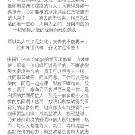
低頭則是匆忙趕路的行人；只覺得身如一
葉孤舟、心如無根的浮萍漂流在茫茫無盡
的大海中.......。努力的學習與工作成為生
活的唯一重心，人與人之間、身與周圍的
一切變得那麼的疏離而難以觸及......
原以為人生便是如此，失去的不復再來；
誰知峰迴路轉，變化才是常態！
接觸到Peter Senge的第五項修練，方才瞭
解：原來一個組織可以是活的、不斷改變
與大環境融合的。員工可以跟家人一樣、
共同學習成長、同喜同悲。工作可以是快
樂的、問題一起處理、製程不斷精錬。股
東、員工、廠商乃至客戶原來是一體、是
利潤的共同受益人；那是一個多麼令人憧
憬的氛圍啊！然而，放眼我所接觸得到看
得到的諸多公司、組織卻沒有能找得到一
個學習型組織！成為慈濟人，授證慈誠，
乃知雖然環境的變遷非個人所能扭轉；然
而，每個人都能為人、為己、為環境盡一
點點微薄的心力；而慈濟基金會龐大的志