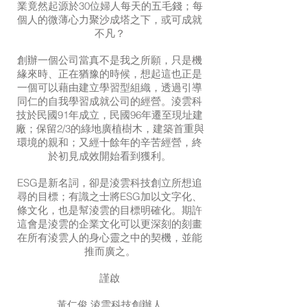
業竟然起源於30位婦人每天的五毛錢；每
個人的微薄心力聚沙成塔之下，或可成就
不凡？
創辦一個公司當真不是我之所願，只是機
緣來時、正在猶豫的時候，想起這也正是
一個可以藉由建立學習型組織，透過引導
同仁的自我學習成就公司的經營。淩雲科
技於民國91年成立，民國96年遷至現址建
廠；保留2/3的綠地廣植樹木，建築首重與
環境的親和；又經十餘年的辛苦經營，終
於初見成效開始看到獲利。
ESG是新名詞，卻是淩雲科技創立所想追
尋的目標；有識之士將ESG加以文字化、
條文化，也是幫淩雲的目標明確化。期許
這會是淩雲的企業文化可以更深刻的刻畫
在所有淩雲人的身心靈之中的契機，並能
推而廣之。
謹啟
黃仁俊 淩雲科技創辦人