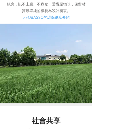
紙盒，以不上膜、不糊盒，愛惜原物味，保留材
質最單純的樣貌為設計初衷。
>>OBASSO的環保紙盒介紹
​社會共享