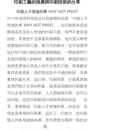
​印刷工藝的推廣與印刷技術的分享
印刷人不想做的事 WHY NOT PRINT
2014年淩雲科技創立社群媒體的品牌「印刷人不
想做的事
WHY NOT PRINT
」。在印刷業有很多
難做甚至沒有人想做的印刷工藝，我們不會直接
拒絕，而會從中去探索其困難點，也許是以精密
或繁複的印刷工藝，暴力式的解決；也可能運用
設計技巧或行銷話術規避困難點。一開始我們只
是抱持著職人的精神，傻傻的專研，畢盡防偽印
刷就是要做出其他人做不出來的工藝。隨著解決
案件愈來愈多，我們發現其中可循的軌跡，並興
奮得到處分享。設計師、印刷同業、行銷產業都
是我們致力分享的對象，讓束諸高閣的印刷殿堂
可以走進平民百姓家，人人都能懂印刷，也可以
玩印刷，並把印刷變成行銷與商業的利器。「分
享」逐漸變成「印刷人不想做的事」的使命，這
些血淚累積的印刷事、設計工、行銷力，從印刷
職人的角度細細品嚐，意外體會出獨樹一格的詮
釋。