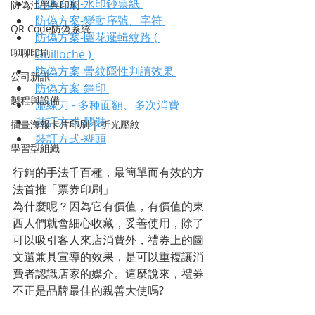
防偽方案-水印鈔票紙 
防偽油墨與印刷
防偽方案-變動序號、字符 
QR Code防偽系統
防偽方案-團花邏輯紋路 ( 
聊聊印刷
Guilloche ) 
防偽方案-疊紋隱性判讀效果 
公司新訊
防偽方案-鋼印 
製程與設備
虛線刀 - 多種面額、多次消費
裝訂方式-膠裝
插畫海報卡片印刷 | 折光壓紋
裝訂方式-糊頭
學習型組織
行銷的手法千百種，最簡單而有效的方
法首推「票券印刷」
為什麼呢？因為它有價值，有價值的東
西人們就會細心收藏，妥善使用，除了
可以吸引客人來店消費外，禮券上的圖
文還兼具宣導的效果，是可以重複讓消
費者認識店家的媒介。這麼說來，禮券
不正是品牌最佳的親善大使嗎?