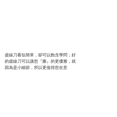
虛線刀看似簡單，卻可以飽含學問；好
的虛線刀可以讓您『撕』的更優雅，就
因為是小細節，所以更值得您在意