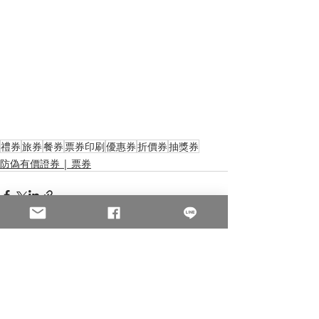
禮券
旅券
餐券
票券印刷
優惠券
折價券
抽獎券
防偽有價證券 | 票券
相關文章
查看全部