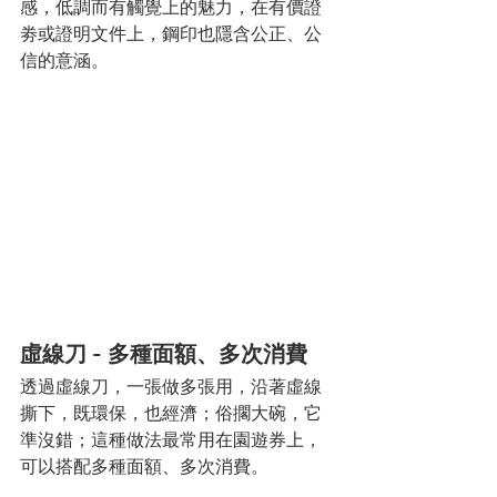
感，低調而有觸覺上的魅力，在有價證
劵或證明文件上，鋼印也隱含公正、公
信的意涵。
虛線刀 - 多種面額、多次消費
透過虛線刀，一張做多張用，沿著虛線
撕下，既環保，也經濟；俗擱大碗，它
準沒錯；這種做法最常用在園遊券上，
可以搭配多種面額、多次消費。