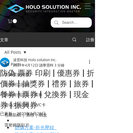
文章
註冊
All Posts
淩雲科技 Holo solution Inc.
All Posts
2021年4月12日
讀畢需時 3 分鐘
防偽 票券 印刷 | 優惠券 | 折
防偽雷射標籤
價券 | 抽獎券 | 禮券 | 旅券 |
​防拆封口貼紙
餐券 | 票券 | 兌換券 | 現金
防偽有價證券 | 票券
券 | 振興券
防偽文件證件 | PVC卡
已更新：
2023年6月28日
包裝貼紙 | 酒標 | 紙盒
雷射銘版貼片
防偽方案-折光壓紋  