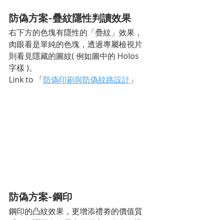
防偽方案-疊紋隱性判讀效果
右下方的色塊有隱性的「疊紋」效果，
肉眼看是單純的色塊，透過專屬檢視片
則看見隱藏的圖紋( 例如圖中的 Holos 
字樣 )。
Link to 「
防偽印刷與防偽紋路設計
」
防偽方案-鋼印
鋼印的凸紋效果，更增添禮劵的價值質