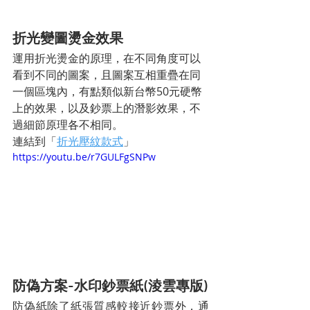
折光變圖燙金效果
運用折光燙金的原理，在不同角度可以
看到不同的圖案，且圖案互相重疊在同
一個區塊內，有點類似新台幣50元硬幣
上的效果，以及鈔票上的潛影效果，不
過細節原理各不相同。
連結到「
折光壓紋款式
」
https://youtu.be/r7GULFgSNPw
防偽方案-水印鈔票紙(淩雲專版)
防偽紙除了紙張質感較接近鈔票外，通