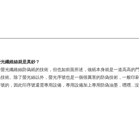
螢光纖維絲就是真鈔？
作螢光纖維絲防偽紙的技術，但也如前面所述，做紙本身就是一道高高的
偽技術。除了螢光絲以外，螢光序號也是一個很厲害的防偽技術，一般印
號的，因此印序號還需專用設備，專用設備加上專用防偽油墨，嘿嘿...