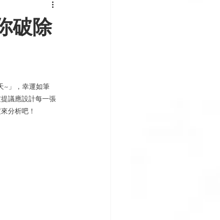
你破除
夠天~」，幸運如筆
友提議應設計每一張
度來分析吧！