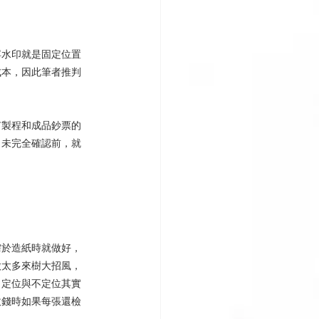
浮水印就是固定位置
成本，因此筆者推判
有製程和成品鈔票的
尚未完全確認前，就
需於造紙時就做好，
做太多來樹大招風，
，定位與不定位其實
收錢時如果每張還檢