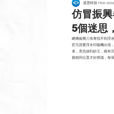
淩雲科技 Holo soluti
包裝貼紙 | 酒標 | 紙盒
雷射銘
仿冒振興
公司新訊
製程與設備
插
5個迷思
網傳振興三倍券找不到浮
官方證實浮水印隨機出現
者，竟也抽到鈔王，雖有
都相同位置才好辨識，每