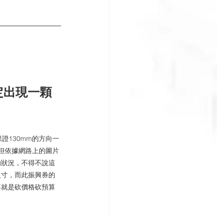
定出現一顆
證130mm的方向一
，但依據網路上的圖片
的狀況，不得不說這
尺寸，而此振興券的
不就是砍價格砍預算