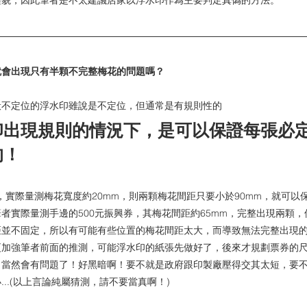
禮貌，因此筆者是不太建議店家以浮水印作為主要判定真偽的方法。
就會出現只有半顆不完整梅花的問題嗎？
般不定位的浮水印雖說是不定位，但通常是有規則性的
印出現規則的情況下，是可以保證每張必
的！
，實際量測梅花寬度約20mm，則兩顆梅花間距只要小於90mm，就可以保
者實際量測手邊的500元振興券，其梅花間距約65mm，完整出現兩顆
距並不固定，所以有可能有些位置的梅花間距太大，而導致無法完整出現
更加強筆者前面的推測，可能浮水印的紙張先做好了，後來才規劃票券的
，當然會有問題了！好黑暗啊！要不就是政府跟印製廠壓得交其太短，要
..(以上言論純屬猜測，請不要當真啊！)