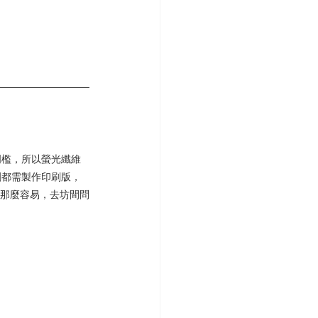
門檻，所以螢光纖維
刷都需製作印刷版，
沒那麼容易，去坊間問