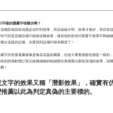
00字樣的隱藏字很難仿嗎？
！這種防偽技術油墨必須印到很厚，而且線線分明，效果才會好，而目前
不恰巧的是這種設備只能做這種效果，做其他的彩色印刷要不效果不夠細
沒幾台這樣的設備，光要找到設備印就有難度了！
隱藏字的背後還藏著像是梅花花蕊的圖案，但放大看整塊顏色都是一樣的
特殊的防偽軟體計算出線條細緻的粗細變化來模擬出顏色深淺的效果，說
檻啊！
現文字的效果又稱「潛影效果」，確實有
蠻推薦以此為判定真偽的主要標的。