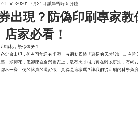
on Inc.
2020年7月24日
讀畢需時 5 分鐘
版貼片
防偽油墨與印刷
QR Code防偽系統
聊聊印刷
券出現？防偽印刷專家教
畫海報卡片印刷 | 折光壓紋
學習型組織
，店家必看！
水印梅花，疑似偽券？
，必定會出現，但有可能只有半顆，有網友回饋
「真是的天才設計.....有
完整一顆梅花，但卻壓在台灣圖案上，沒有天才眼力實在難以辨別，有網
張都不一樣，仿的比真的還好做，真得是這樣嗎？讓我們從印刷的科學角