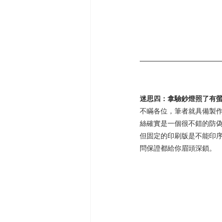
迷思四：拿驗鈔燈照了有
不瞞各位，筆者就具備製
絲確實是一個很不錯的防
但固定的印刷版是不能印序
問保證都給你眉頭深鎖。