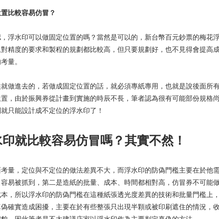
位置比較容易仿冒？
認，浮水印可以做固定位置的嗎？當然是可以的，新台幣百元鈔票的梅花
上對精度的要求和製程的規劃都比較高，但只要規劃好，也不見得會提高
的考量。
候就做進去的，若做成固定位置的話，就必須專紙專用，也就是說後面所
位置，由於振興券從計畫到實施的時辰不長，筆者認為很有可能部份規格
則就只能設計成不定位的浮水印了！
水印就比較容易仿冒嗎？其實不然！
面考量，定位與不定位的做法差異不大，而浮水印的防偽門檻主要在於他
，容易被抓到，第二是造紙的批量、成本、時間都相對高，仿冒券不可能
成本，所以浮水印的防偽門檻在這種紙張透光度差異的技術和批量門檻上
真偽確實造成困擾，主要在於有些整張只出現半顆或被印刷遮住的情況，