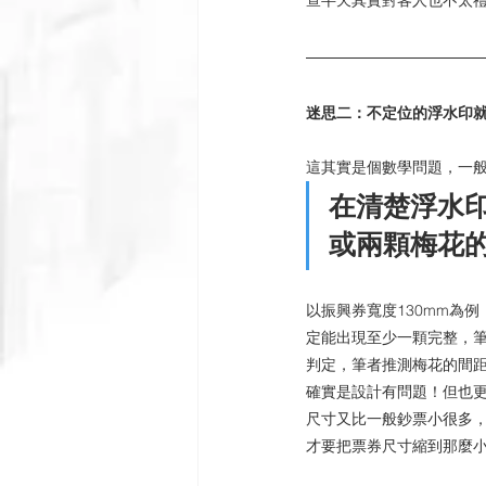
查半天其實對客人也不太
迷思二：不定位的浮水印
這其實是個數學問題，一
在清楚浮水
或兩顆梅花
以振興券寬度130mm為例
定能出現至少一顆完整，筆
判定，筆者推測梅花的間
確實是設計有問題！但也
尺寸又比一般鈔票小很多
才要把票券尺寸縮到那麼小.