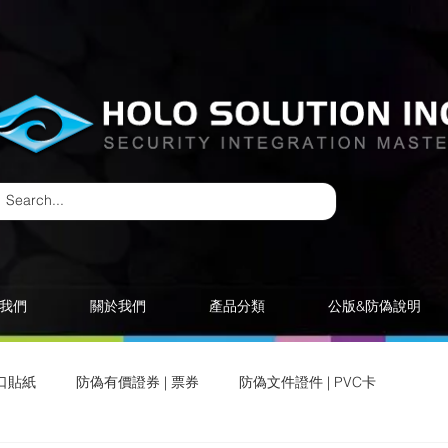
我們
關於我們
產品分類
公版&防偽說明
口貼紙
防偽有價證券 | 票券
防偽文件證件 | PVC卡