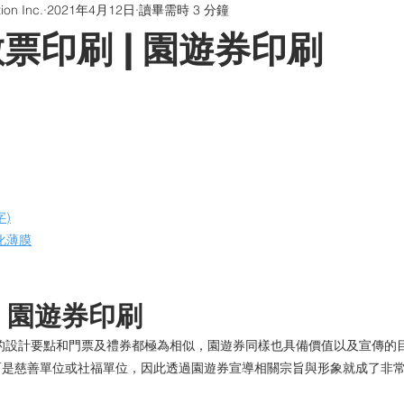
on Inc.
2021年4月12日
讀畢需時 3 分鐘
版貼片
防偽油墨與印刷
QR Code防偽系統
聊聊印刷
票印刷 | 園遊券印刷
畫海報卡片印刷 | 折光壓紋
學習型組織
)
化薄膜
| 園遊券印刷
的設計要點和門票及禮券都極為相似，園遊券同樣也具備價值以及宣傳的
而是慈善單位或社福單位，因此透過園遊券宣導相關宗旨與形象就成了非