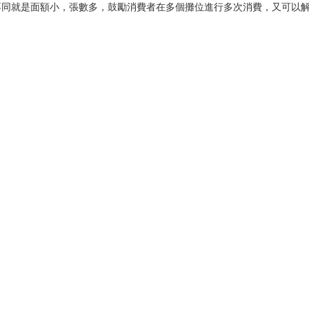
同就是面額小，張數多，鼓勵消費者在多個攤位進行多次消費，又可以解