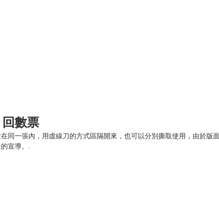
 回數票
放在同一張內，用虛線刀的方式區隔開來，也可以分別撕取使用，由於版
的宣導。.