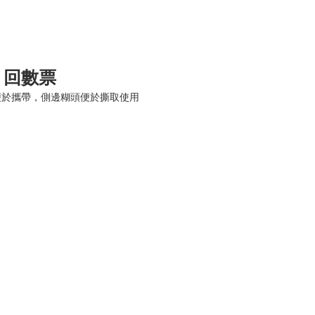
 回數票
於攜帶，側邊糊頭便於撕取使用 