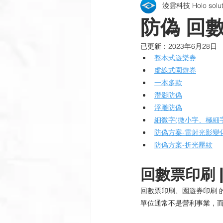
淩雲科技 Holo soluti
包裝貼紙 | 酒標 | 紙盒
雷射銘
防偽 回數
已更新：
2023年6月28日
公司新訊
製程與設備
插
整本式遊樂券
虛線式園遊券
一本多款
潛影防偽
浮雕防偽
細微字(微小字、極細字
防偽方案-雷射光影變
防偽方案-折光壓紋
回數票印刷 
回數票印刷、園遊券印刷 
單位通常不是營利事業，