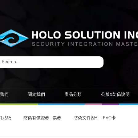
我們
關於我們
產品分類
公版&防偽說明
口貼紙
防偽有價證券 | 票券
防偽文件證件 | PVC卡