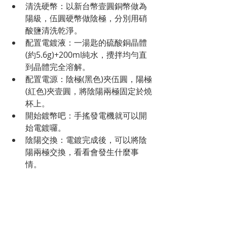
清洗硬幣：以新台幣壹圓銅幣做為
陽級，伍圓硬幣做陰極，分別用硝
酸鹽清洗乾淨。
配置電鍍液：一湯匙的硫酸銅晶體
(約5.6g)+200ml純水，攪拌均勻直
到晶體完全溶解。
配置電源：陰極(黑色)夾伍圓，陽極
(紅色)夾壹圓，將陰陽兩極固定於燒
杯上。
開始鍍幣吧：手搖發電機就可以開
始電鍍囉。
陰陽交換：電鍍完成後，可以將陰
陽兩極交換，看看會發生什麼事
情。