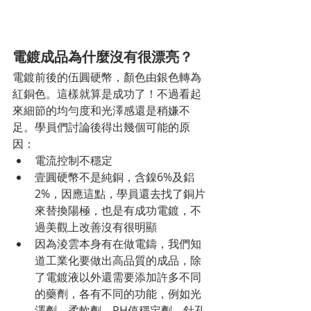
電鍍成品為什麼沒有很漂亮？
電鍍前後的伍圓硬幣，顏色由銀色轉為
紅銅色。這樣就算是成功了！不過看起
來細節的均勻度和光澤感還是稍嫌不
足。學員們討論後得出幾個可能的原
因：
電流控制不穩定
壹圓硬幣不是純銅，含鎳6%及鋁
2%，因應這點，學員還去找了銅片
來替換陽極，也是有成功電鍍，不
過美觀上改善沒有很明顯
因為淩雲本身有在做電鑄，我們知
道工業化要做出高品質的成品，除
了電鍍液以外還需要添加許多不同
的藥劑，各有不同的功能，例如光
澤劑、柔軟劑、PH值穩定劑、針孔