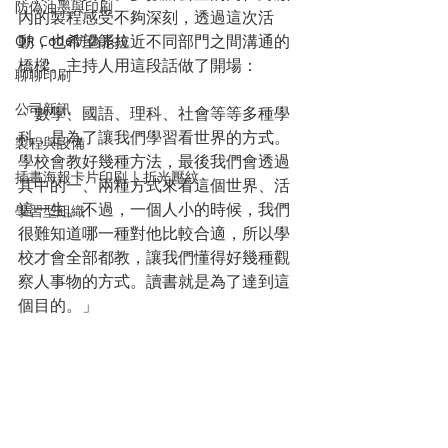
防偽油墨與印刷
內的製程感受不夠深刻，透過這次活
動，也希望能拉近不同部門之間溝通的
QR Code防偽系統
橋樑。主持人用這段話做了開場：
聊聊印刷
公司新訊
「數學、國語、理科、社會等等多種學
科，是為了讓我們學習看世界的方式。
製程與設備
學校會教好幾種方法，最後我們會透過
插畫海報卡片印刷 | 折光壓紋
其中的一、兩種方式來看這個世界、活
這一生。不過，一個人小的時候，我們
學習型組織
很難知道哪一種對他比較合適，所以學
校才會全部都教，讓我們懂得好幾種觀
察人事物的方式。讀書就是為了達到這
個目的。」