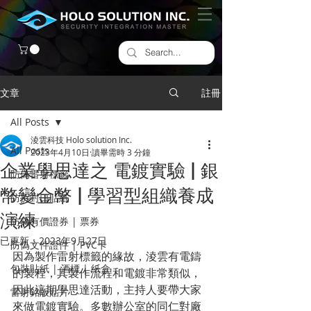
文章
註冊
All Posts
淩雲科技 Holo solution Inc.
All Posts
2023年4月10日
讀畢需時 3 分鐘
企業學思達之 電鍍實驗 | 銀
防偽雷射標籤
幣變金幣 | 學習型組織養成
​防拆封口貼紙
演練
防偽有價證券 | 票券
已更新：
2023年9月27日
防偽文件證件 | PVC卡
因為製作雷射標籤的緣故，淩雲有電鑄
包裝貼紙 | 酒標 | 紙盒
的製程，其製作流程和電鍍非常類似，
因此這期學思達活動，主持人要帶大家
雷射銘版貼片
來做電鍍實驗。多數辦公室的同仁對廠