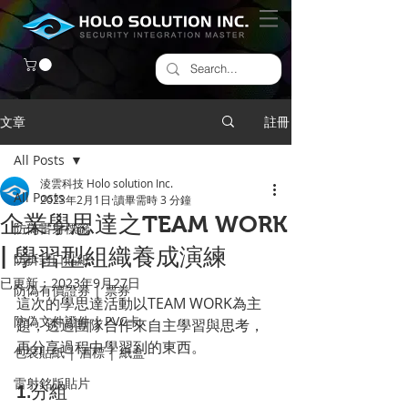
文章
註冊
All Posts
淩雲科技 Holo solution Inc.
All Posts
2023年2月1日
讀畢需時 3 分鐘
企業學思達之TEAM WORK
防偽雷射標籤
| 學習型組織養成演練
​防拆封口貼紙
已更新：
2023年9月27日
防偽有價證券 | 票券
這次的學思達活動以TEAM WORK為主
防偽文件證件 | PVC卡
題，透過團隊合作來自主學習與思考，
再分享過程中學習到的東西。
包裝貼紙 | 酒標 | 紙盒
雷射銘版貼片
1.分組