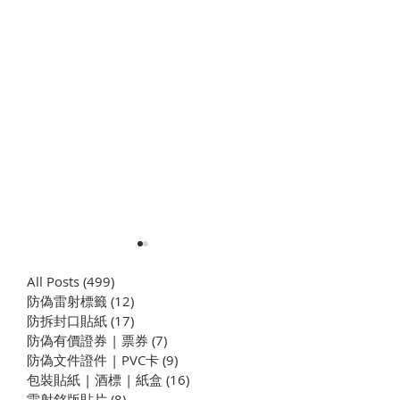
All Posts
(499)
499 篇文章
防偽雷射標籤
(12)
12 篇文章
​防拆封口貼紙
(17)
17 篇文章
防偽有價證券 | 票券
(7)
7 篇文章
防偽文件證件 | PVC卡
(9)
9 篇文章
包裝貼紙 | 酒標 | 紙盒
(16)
16 篇文章
企業學思達之 小積木大公
企業學思達之 
雷射銘版貼片
(8)
8 篇文章