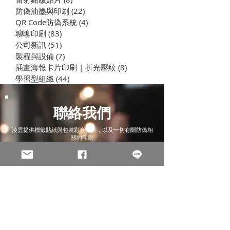
司 | 學習型組織養成演練
| 你會說故事嗎 
防偽油墨與印刷
(22)
22 篇文章
織養成計劃
QR Code防偽系統
(4)
4 篇文章
聊聊印刷
(83)
83 篇文章
公司新訊
(51)
51 篇文章
製程與設備
(7)
7 篇文章
插畫海報卡片印刷 | 折光壓紋
(8)
8 篇文章
學習型組織
(44)
44 篇文章
聯絡我們
淩雲提供標籤貼紙與包裝彩盒印刷，以及一切有關防偽相
關的印刷
公司
Email