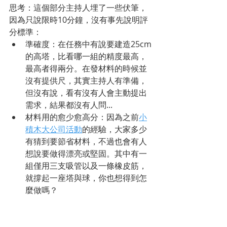
思考：這個部分主持人埋了一些伏筆，
因為只說限時10分鐘，沒有事先說明評
分標準：
準確度：在任務中有說要建造25cm
的高塔，比看哪一組的精度最高，
最高者得兩分。在發材料的時候並
沒有提供尺，其實主持人有準備，
但沒有說，看有沒有人會主動提出
需求，結果都沒有人問...
材料用的愈少愈高分：因為之前
小
積木大公司活動
的經驗，大家多少
有猜到要節省材料，不過也會有人
想說要做得漂亮或堅固。其中有一
組僅用三支吸管以及一條橡皮筋，
就撐起一座塔與球，你也想得到怎
麼做嗎？