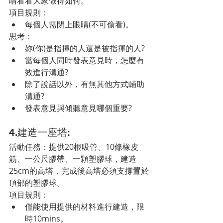
睛看看大家做得如何。
項目規則：
每個人需閉上眼睛(不可偷看)。
思考：
妳(你)是指揮的人還是被指揮的人?
當每個人同時發表意見時，怎麼有
效進行溝通?
除了說話以外，有無其他方式輔助
溝通?
發表意見與傾聽意見哪個重要?
4.建造一座塔:
活動任務：提供20根吸管、10條橡皮
筋、一公尺膠帶、一顆塑膠球，建造
25cm的高塔，完成後高塔必須支撐置於
頂部的塑膠球。
項目規則：
僅能使用提供的材料進行建造，限
時10mins。