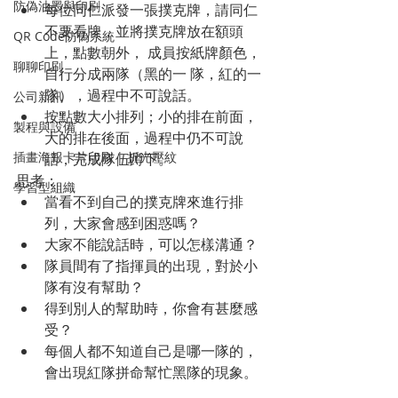
防偽油墨與印刷
每位同仁派發一張撲克牌，請同仁
不要看牌，並將撲克牌放在額頭
QR Code防偽系統
上，點數朝外， 成員按紙牌顏色，
聊聊印刷
自行分成兩隊（黑的一 隊，紅的一
隊），過程中不可說話。
公司新訊
按點數大小排列；小的排在前面，
製程與設備
大的排在後面，過程中仍不可說
插畫海報卡片印刷 | 折光壓紋
話，完成隊伍蹲下。
思考：
學習型組織
當看不到自己的撲克牌來進行排
列，大家會感到困惑嗎？
大家不能說話時，可以怎樣溝通？ 
隊員間有了指揮員的出現，對於小
隊有沒有幫助？
得到別人的幫助時，你會有甚麼感
受？
每個人都不知道自己是哪一隊的，
會出現紅隊拼命幫忙黑隊的現象。