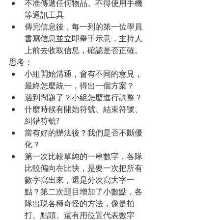
不准傳遞任何物品、不得使用手機
等通訊工具
傳完信息後，每一列的第一位學員
書寫信息並立即舉手示意，主持人
上前去收取信息，確認是否正確。
思考：
小組開始溝通，會有不同的意見，
最終怎麼統一，得出一個方案？
遇到問題了？小組怎麼進行調整？
什麼時候有開始符號、結束符號、
糾錯符號?
當有好的辦法後？我們是否不斷優
化？
第一次比較單純的一串數字，各隊
比較偏向在比快，是要一次把所有
數字寫出來，還是分次寫大字一
點？第二次題目增加了小數點，各
隊出現各種奇怪的方法，像是拍
打、點頭、還有用位置代表數字