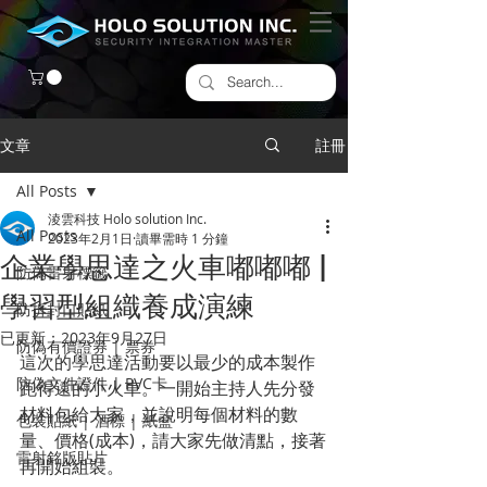
文章
註冊
All Posts
淩雲科技 Holo solution Inc.
All Posts
2023年2月1日
讀畢需時 1 分鐘
企業學思達之火車嘟嘟嘟 |
防偽雷射標籤
學習型組織養成演練
​防拆封口貼紙
已更新：
2023年9月27日
防偽有價證券 | 票券
這次的學思達活動要以最少的成本製作
防偽文件證件 | PVC卡
跑得遠的小火車。一開始主持人先分發
材料包給大家，並說明每個材料的數
包裝貼紙 | 酒標 | 紙盒
量、價格(成本)，請大家先做清點，接著
雷射銘版貼片
再開始組裝。