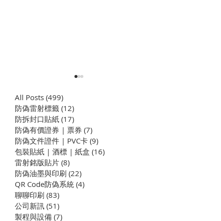
All Posts
(499)
499 篇文章
防偽雷射標籤
(12)
12 篇文章
​防拆封口貼紙
(17)
17 篇文章
防偽有價證券 | 票券
(7)
7 篇文章
防偽文件證件 | PVC卡
(9)
9 篇文章
包裝貼紙 | 酒標 | 紙盒
(16)
16 篇文章
企業學思達之 小積木大公
企業學思達之 
雷射銘版貼片
(8)
8 篇文章
司 | 學習型組織養成演練
| 你會說故事嗎 
防偽油墨與印刷
(22)
22 篇文章
織養成計劃
QR Code防偽系統
(4)
4 篇文章
聊聊印刷
(83)
83 篇文章
公司新訊
(51)
51 篇文章
製程與設備
(7)
7 篇文章