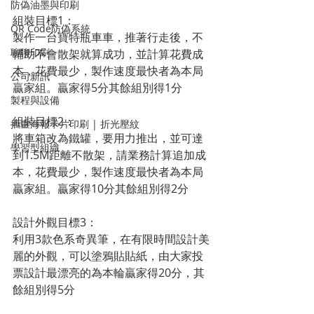
防偽油墨與印刷
組裝目標1：
QR Code防偽系統
製作一台寶特瓶車車，推著行走後，不
聊聊印刷
輔助不會散架就算成功，並計算花費成
本，花費最少，製作速度最快者為本局
公司新訊
贏家組。贏家得5分其餘組別得1分
製程與設備
組裝目標2：
插畫海報卡片印刷 | 折光壓紋
將車箱改為鐵罐，要用力推出，並可達
學習型組織
到1.5M距離不散架，請業務計算追加成
本，花費最少，製作速度最快者為本局
贏家組。贏家得10分其餘組別得2分
設計外觀目標3：
利用3款色系奇異筆，在有限時間設計美
麗的外觀，可以塗鴉貼貼紙，由大家投
票設計最漂亮的為本輪贏家得20分，其
餘組別得5分