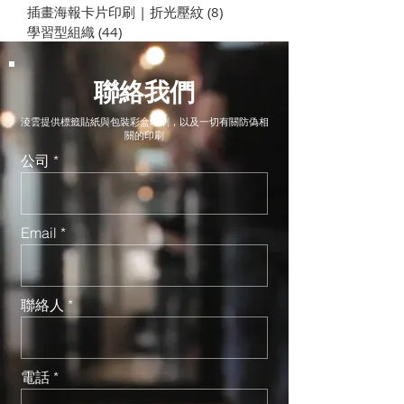
插畫海報卡片印刷 | 折光壓紋
(8)
8 篇文章
學習型組織
(44)
44 篇文章
聯絡我們
淩雲提供標籤貼紙與包裝彩盒印刷，以及一切有關防偽相
關的印刷
公司
Email
聯絡人
電話