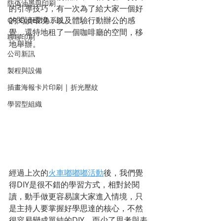
防偽油墨與印刷
的引導技巧，有一次為了給大家一個好
的閱讀環境，以及體驗行動辦公的感
QR Code防偽系統
覺，還特地租了一個咖啡廳的空間，移
聊聊印刷
地舉辦。
公司新訊
製程與設備
插畫海報卡片印刷 | 折光壓紋
學習型組織
經過上次的
火車嘟嘟嘟活動
後，我們覺
得DIY是很不錯的學習方式，相對於閱
讀，動手做更容易讓大家進入情境，只
是主持人要掌握好學思達的核心，不然
很容易變成單純的DIY，而少了思考與表