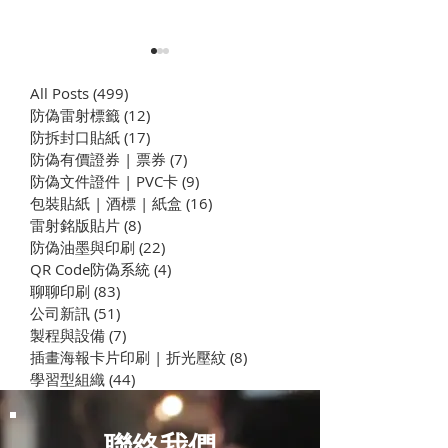
All Posts
(499)
499 篇文章
防偽雷射標籤
(12)
12 篇文章
​防拆封口貼紙
(17)
17 篇文章
防偽有價證券 | 票券
(7)
7 篇文章
防偽文件證件 | PVC卡
(9)
9 篇文章
包裝貼紙 | 酒標 | 紙盒
(16)
16 篇文章
企業學思達之TEAM
企業學思達之 
雷射銘版貼片
(8)
8 篇文章
WORK | 學習型組織養成
司 | 學習型組
防偽油墨與印刷
(22)
22 篇文章
演練
QR Code防偽系統
(4)
4 篇文章
聊聊印刷
(83)
83 篇文章
公司新訊
(51)
51 篇文章
製程與設備
(7)
7 篇文章
插畫海報卡片印刷 | 折光壓紋
(8)
8 篇文章
學習型組織
(44)
44 篇文章
聯絡我們