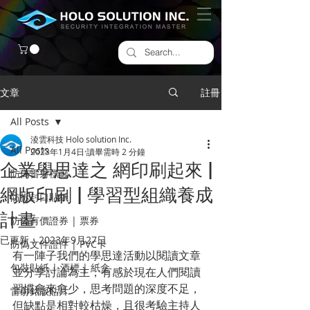
文章
註冊
All Posts
淩雲科技 Holo solution Inc.
All Posts
2023年1月4日
讀畢需時 2 分鐘
企業學思達之 網印刷起來 |
防偽雷射標籤
網版印刷 | 學習型組織養成
​防拆封口貼紙
計畫
防偽有價證券 | 票券
已更新：
2023年9月27日
防偽文件證件 | PVC卡
有一陣子我們的學思達活動以閱讀文章
包裝貼紙 | 酒標 | 紙盒
並分享討論為主，有感於現在人們閱讀
習慣愈來愈少，思考問題的深度不足，
雷射銘版貼片
但缺點是相對較枯燥，且很考驗主持人