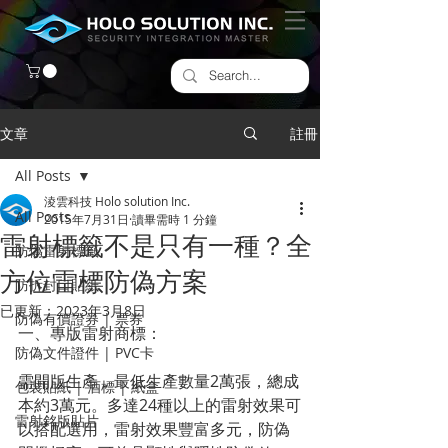
文章
註冊
All Posts
淩雲科技 Holo solution Inc.
All Posts
2015年7月31日
讀畢需時 1 分鐘
雷射標籤不是只有一種？全
防偽雷射標籤
方位雷標防偽方案
​防拆封口貼紙
已更新：
2023年3月8日
防偽有價證券 | 票券
一、專版雷射商標：
防偽文件證件 | PVC卡
需開版生產，最低生產數量2萬張，總成
包裝貼紙 | 酒標 | 紙盒
本約3萬元。多達24種以上的雷射效果可
雷射銘版貼片
以搭配選用，雷射效果豐富多元，防偽