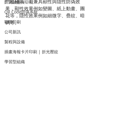
門檻極高，可兼具顯性與隱性防偽效
防偽油墨與印刷
果，顯性效果例如變圖、紙上動畫、團
QR Code防偽系統
花等，隱性效果例如細微字、疊紋、暗
聊聊印刷
碼等。
公司新訊
製程與設備
插畫海報卡片印刷 | 折光壓紋
學習型組織