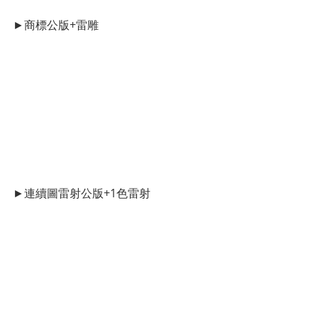
►商標公版+雷雕
►連續圖雷射公版+1色雷射