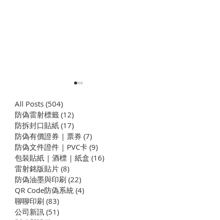
All Posts
(504)
504 篇文章
防偽雷射標籤
(12)
12 篇文章
下單流程
​防拆封口貼紙
(17)
17 篇文章
防偽有價證券 | 票券
(7)
7 篇文章
防偽文件證件 | PVC卡
(9)
9 篇文章
包裝貼紙 | 酒標 | 紙盒
(16)
16 篇文章
企業學思達｜全員動手做
雷射銘版貼片
(8)
8 篇文章
蛋糕，從烘焙實作看見學
防偽油墨與印刷
(22)
22 篇文章
習型組織
QR Code防偽系統
(4)
4 篇文章
聊聊印刷
(83)
83 篇文章
公司新訊
(51)
51 篇文章