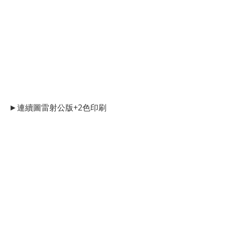
►連續圖雷射公版+2色印刷