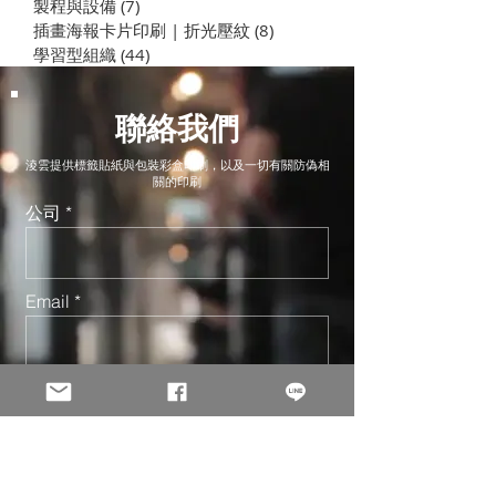
製程與設備
(7)
7 篇文章
插畫海報卡片印刷 | 折光壓紋
(8)
8 篇文章
學習型組織
(44)
44 篇文章
聯絡我們
淩雲提供標籤貼紙與包裝彩盒印刷，以及一切有關防偽相
關的印刷
公司
Email
聯絡人
電話