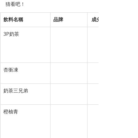
猜看吧！
飲料名稱
品牌
 成分與簡介
3P奶茶
神農本舖聚 
Pearl（珍珠/波霸）
CHAGE
Pudding（布丁）
Potato balls
草、椰果）
杏衝凍
高雄黑茶
將杏仁凍加入黑茶基
茶香的融合。
奶茶三兄弟
CoCo都可
經典奶茶搭配三種配料
丁、和仙草凍。
橙柚青
多品牌皆有類
主要成分為 柳橙、葡
似品項 (如：
飲。
樂法、春芳
號)