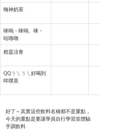
嗨神奶茶
COMEBUY
以獨特的日式煎茶為
帶有淡淡的蜂蜜香氣
咪嗚・咪嗚、咪・
河堤上的貓
「咪嗚咪嗚」是奶茶
咕嚕嚕
奶茶＋大珍珠＋小珍
柑荔涼青
兔子兔子茶飲
椪柑及荔枝原汁再加
專賣店
QQㄋㄟㄋㄟ好喝到
歇腳亭
這是一個在網路上爆紅的
咩噗茶
瑟夫的影片。實質上它
珠），但名稱必須完
好了～其實這些飲料名稱都不是重點，
今天的重點是要讓學員自行學習並體驗
手調飲料