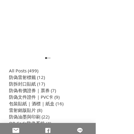
All Posts
(499)
499 篇文章
防偽雷射標籤
(12)
12 篇文章
​防拆封口貼紙
(17)
17 篇文章
防偽有價證券 | 票券
(7)
7 篇文章
防偽文件證件 | PVC卡
(9)
9 篇文章
包裝貼紙 | 酒標 | 紙盒
(16)
16 篇文章
企業學思達之橡皮章實作 |
企業學思達之 
雷射銘版貼片
(8)
8 篇文章
學習型組織養成計劃
| 網版印刷 | 
防偽油墨與印刷
(22)
22 篇文章
成計畫
QR Code防偽系統
(4)
4 篇文章
聊聊印刷
(83)
83 篇文章