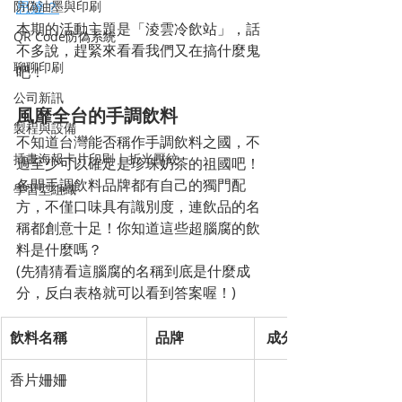
防偽油墨與印刷
思達？
本期的活動主題是「
淩雲冷飲站
」，話
QR Code防偽系統
不多說，趕緊來看看我們又在搞什麼鬼
聊聊印刷
吧！
公司新訊
風靡全台的手調飲料
製程與設備
不知道台灣能否稱作手調飲料之國，不
插畫海報卡片印刷 | 折光壓紋
過至少可以確定是珍珠奶茶的祖國吧！
各間手調飲料品牌都有自己的獨門配
學習型組織
方，不僅口味具有識別度，連飲品的名
稱都創意十足！你知道這些超腦腐的飲
料是什麼嗎？
(先猜猜看這腦腐的名稱到底是什麼成
分，反白表格就可以看到答案喔！)
飲料名稱
品牌
 成分與簡介
香片姍姍
茶聚 CHAGE
茉莉香片綠茶，採用
層茉莉，反覆交疊三