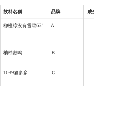
飲料名稱
品牌
 成分與簡介
柳橙綠沒有雪碧631
A
無糖綠6：柳橙3：雪
清爽無負擔，帶一點
低調而回甘
柚柚嗷嗚
Ｂ
鮮柚綠2：烏龍茶1
就是葡萄柚綠加烏龍
1039尬多多
Ｃ
牛奶2：養樂多1
採用了通過1039項