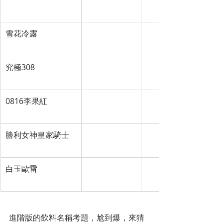
細緻、餘韻綿長。
雪花冷露
可不可熟成紅
古法熬煮而成的冬瓜
茶 KEBUKE
究極308
八曜和茶
黃金焙煎蕎麥與獨製
與烏龍茶融合的極致
0816李果紅
茶聚 CHAGE
自帶果香的紅茶。主
次豐富。
勝利女神皇家騎士
伊莉莎白紅茶
高海拔莊園茶搭配柑
書房
的紅茶。
白玉歐雷
可不可熟成紅
歐蕾紅茶（鮮奶茶）搭
茶 KEBUKE
進階版的飲料名稱考題，尬到爆，來猜