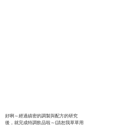
好咧～經過縝密的調製與配方的研究
後，就完成特調飲品啦～(請恕我草草用