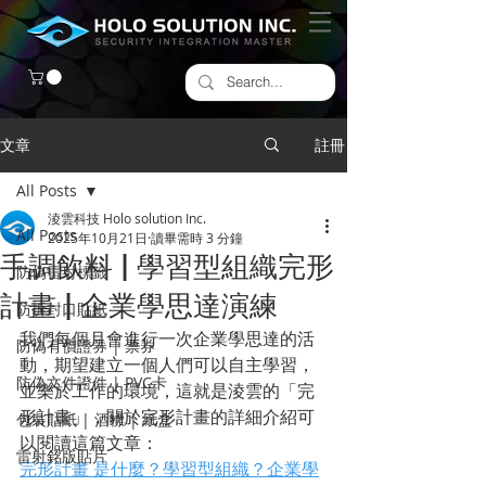
文章
註冊
All Posts
淩雲科技 Holo solution Inc.
All Posts
2025年10月21日
讀畢需時 3 分鐘
手調飲料 | 學習型組織完形
防偽雷射標籤
計畫 | 企業學思達演練
​防拆封口貼紙
我們每個月會進行一次企業學思達的活
防偽有價證券 | 票券
動，期望建立一個人們可以自主學習，
防偽文件證件 | PVC卡
並樂於工作的環境，這就是淩雲的「完
形計畫」，關於完形計畫的詳細介紹可
包裝貼紙 | 酒標 | 紙盒
以閱讀這篇文章：
雷射銘版貼片
完形計畫 是什麼？學習型組織？企業學