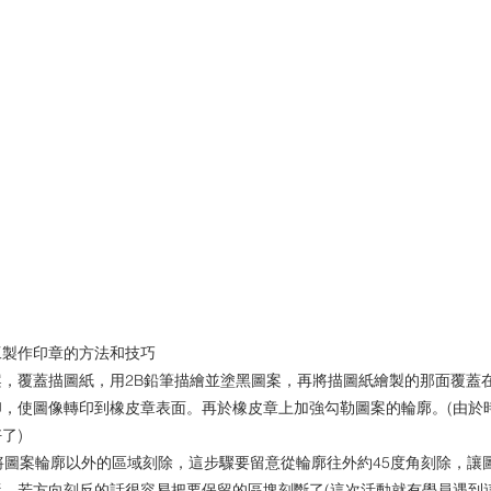
工製作印章的方法和技巧
，覆蓋描圖紙，用2B鉛筆描繪並塗黑圖案，再將描圖紙繪製的那面覆蓋
印，使圖像轉印到橡皮章表面。再於橡皮章上加強勾勒圖案的輪廓。(由於
了)
將圖案輪廓以外的區域刻除，這步驟要留意從輪廓往外約45度角刻除，讓
若方向刻反的話很容易把要保留的區塊刻斷了(這次活動就有學員遇到這樣的悲劇(