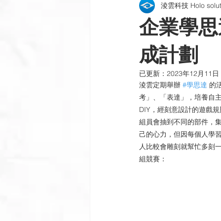
淩雲科技 Holo soluti
包裝貼紙 | 酒標 | 紙盒
雷射銘
企業學思
公司新訊
製程與設備
插
成計劃
已更新：
2023年12月11日
淩雲定期舉辦 
#學思達
 的
考」、「表達」，培養自主
DIY，經刻意設計的遊戲
組員會抽到不同的部件，
己的心力，但因每個人學
人比較會雕刻就幫忙多刻
組競賽：