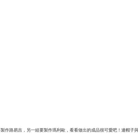
要製作路易吉，另一組要製作瑪利歐，看看做出的成品很可愛吧！連帽子