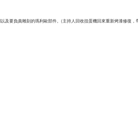
以及要負責雕刻的瑪利歐部件。(主持人回收扭蛋機回來重新烤漆修復，