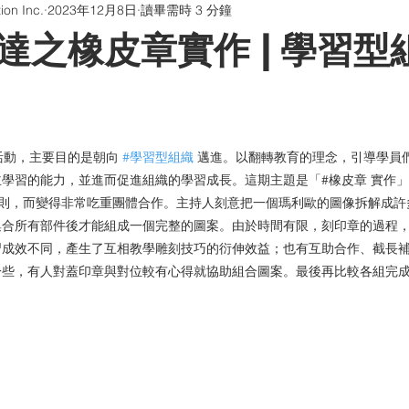
on Inc.
2023年12月8日
讀畢需時 3 分鐘
版貼片
防偽油墨與印刷
QR Code防偽系統
聊聊印刷
達之橡皮章實作 | 學習型
畫海報卡片印刷 | 折光壓紋
學習型組織
活動，主要目的是朝向 
#學習型組織
 邁進。以翻轉教育的理念，引導學員
學習的能力，並進而促進組織的學習成長。這期主題是「#橡皮章 實作
規則，而變得非常吃重團體合作。主持人刻意把一個瑪利歐的圖像拆解成
集合所有部件後才能組成一個完整的圖案。由於時間有限，刻印章的過程
習成效不同，產生了互相教學雕刻技巧的衍伸效益；也有互助合作、截長
一些，有人對蓋印章與對位較有心得就協助組合圖案。最後再比較各組完