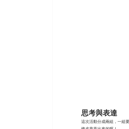
思考與表達
這次活動分成兩組，一組
橡皮章蓋出來的喔！