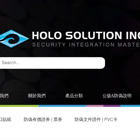
我們
關於我們
產品分類
公版&防偽說明
口貼紙
防偽有價證券 | 票券
防偽文件證件 | PVC卡