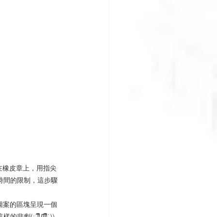
在橡皮章上，用指尖
時間的限制，這步驟
圖案的區塊呈現一個
;´༎ຶД༎ຶ`))