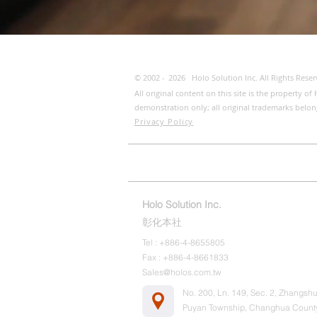
© 2002 -
2026
Holo Solution Inc. All Rights Reser
All original content on this site is the property 
demonstration only; all original trademarks belon
Privacy Policy
ホーム
ESG
お問い合わ
Holo Solution Inc.
彰化本社
Tel : +886-4-8655805
Fax : +886-4-8661833
Sales@holos.com.tw
No. 200, Ln. 149, Sec. 2, Zhangshu
Puyan Township, Changhua Count