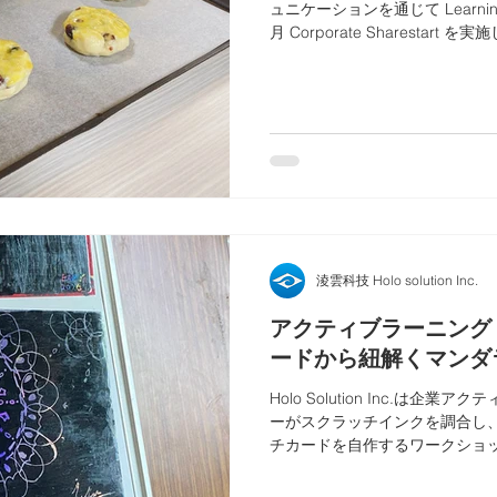
ュニケーションを通じて Learning
月 Corporate Sharesta
づくりに挑戦し、SOP の理解、チー
Project の精神を体験しました。
淩雲科技 Holo solution Inc.
アクティブラーニング
ードから紐解くマンダ
Holo Solution Inc.は
ーがスクラッチインクを調合し
チカードを自作するワークショッ
律型組織の成長を促します。