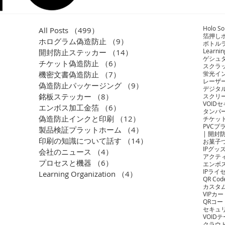
Holo So
All Posts
（499）
499件の記事
箔押し
ホログラム偽造防止
（9）
9件の記事
ボトル
Learnin
開封防止ステッカー
（14）
14件の記事
ゲシュ
チケット偽造防止
（6）
6件の記事
スクラ
機密文書偽造防止
（7）
7件の記事
蛍光イ
レーザ
偽造防止パッケージング
（9）
9件の記事
デジタ
銘板ステッカー
（8）
8件の記事
スクリ
VOID
エンボス加工金箔
（6）
6件の記事
タンパ
偽造防止インクと印刷
（12）
12件の記事
チケッ
PVCプ
製品検証プラットホーム
（4）
4件の記事
| 開封
印刷の知識について話す
（14）
14件の記事
お菓子
IPグッ
会社のニュース
（4）
4件の記事
アクテ
プロセスと機器
（6）
6件の記事
エンボ
IPライ
Learning Organization
（4）
4件の記事
QR C
カスタ
VIPカ
QRコ
セキュ
VOID
クラウ