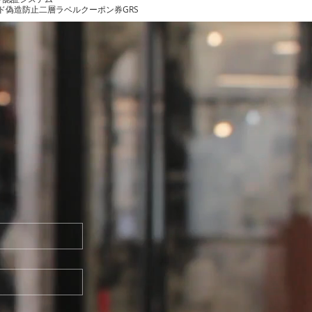
ード偽造防止二層ラベル
クーポン券
GRS