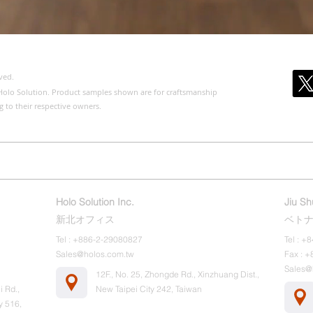
ved.
of Holo Solution. Product samples shown are for craftsmanship
g to their respective owners.
せ
弊社について
製品カテゴリ
公開版＆防偽効果説明
Holo Solution Inc.
Jiu S
新北オフィス
ベト
Tel : +886-2-29080827
Tel : 
Sales@holos.com.tw
Fax : 
Sales@
12F., No. 25, Zhongde Rd., Xinzhuang Dist.,
i Rd.,
New Taipei City 242, Taiwan
y 516,