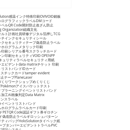
lution
感温インク
特殊印刷
OVI
VOID
銘板
ホログラフィックラベル
DMコード
ラベル
QR Code
開封防止
改ざん防止
g Organization
組織文化
タルト計画
社員研修
デジタル箔押し
TCG
ッチインク
セキュリティシール
ンク
セキュリティテープ
偽造防止ラベル
ーホログラム
メタリック印刷
ル印刷
シリアル番号
スクラッチカード
ーン印刷
セキュリティ
VOID OPEN
PP
セキュリティラベル
セキュリティ用紙
ーエビデント
data matrix
チケット 印刷
トリストバンド
IDカード
ラスチックカード
tamper evident
防止テープ
PlaneLaser
づくりワークショップ
めくりくじ
ズ
Pokémon
アイスバケットテスト
ィブラーニング
イベントリストバンド
ス加工
AI画像判定
Data Matrix
センスラベル
odeイベントリストバンド
ムホログラムラベル
カード印刷
ード
PET
QR Code認証
ギフト券
ギロチン
ード偽造防止ラベル
ギロッシュパターン
リティバッグ
HoloSolution
タイベック紙
テープ
タンパーエビデントトラベル
PVC
ド認証システム