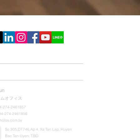
オンライン見積
印刷の知識
hun
ナムオフィス
+84-274-2461857
+84-274-2461856
holos.com.tw
So 305,DT746,Ap 4, Xa Tan Lap, Huyen
Bac Tan Uyen, T.BD