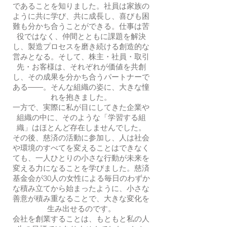
であることを知りました。社員は家族の
ように共に学び、共に成長し、喜びも困
難も分かち合うことができる。仕事は苦
役ではなく、仲間とともに課題を解決
し、製造プロセスを磨き続ける創造的な
営みとなる。そして、株主・社員・取引
先・お客様は、それぞれが価値を共創
し、その成果を分かち合うパートナーで
ある――。そんな組織の姿に、大きな憧
れを抱きました。
一方で、実際に私が目にしてきた企業や
組織の中に、そのような「学習する組
織」はほとんど存在しませんでした。
その後、慈済の活動に参加し、人は社会
や環境のすべてを変えることはできなく
ても、一人ひとりの小さな行動が未来を
変える力になることを学びました。慈済
基金会が30人の女性による毎日のわずか
な積み立てから始まったように、小さな
善意が積み重なることで、大きな変化を
生み出せるのです。
会社を創業することは、もともと私の人