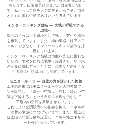
あります。田園風景に囲まれた自然豊かな町
で、私たちは自然を大切にするからこそ、自然
とともに歩む企業でありたいと考えています。
インターロッキング舗装 ― 大地が呼吸できる
環境へ
敷地の半分以上を緑地として残し、芝生や樹木
を植栽しています。また、構内道路にはアスフ
ァルトではなく、インターロッキング舗装を採
用しています。
インターロッキング舗装は地面を完全に覆わな
いため、雨水を自然に地中へ浸透させ、地下水
の涵養に貢献するとともに、昆虫などの小さな
生き物の生息環境にも配慮しています。
モニタールーフ ― 自然の力を活かした換気
工場の屋根にはモニタールーフと大型換気ファ
ンを設置し、「暖かい空気は上昇し、冷たい空
気は下降する」という自然の原理を活かして、
工場内の空気を循環させています。
これにより空調設備への依存を抑え、エネルギ
ー消費の削減につなげています。また、屋上に
は太陽光発電設備を設置し、再生可能エネルギ
ーを有効活用しています。