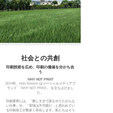
社会との共創
印刷技術を広め、印刷の価値を分かち合
う
WHY NOT PRINT
2014年、Holo Solution はソーシャルメディアブ
ランド 「WHY NOT PRINT」 を立ち上げまし
た。
印刷業界には、「難しすぎて誰もやりたがらな
い仕事」や、「実現は不可能だ」と思われてい
る印刷加工が数多く存在します。私たちはそう