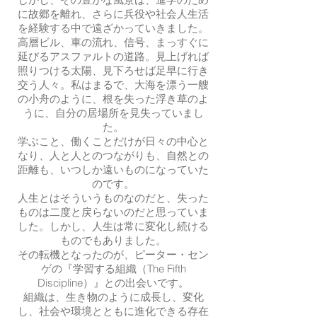
に故郷を離れ、さらに兵役や社会人生活
を経験する中で遠ざかっていきました。
高層ビル、車の流れ、信号、まっすぐに
延びるアスファルトの道路。見上げれば
照りつける太陽、見下ろせば足早に行き
交う人々。私はまるで、大海を漂う一艘
の小舟のように、根を失った浮き草のよ
うに、自分の居場所を見失っていまし
た。
学ぶこと、働くことだけが日々の中心と
なり、人と人とのつながりも、自然との
距離も、いつしか遠いものになっていた
のです。
人生とはそういうものなのだと、失った
ものは二度と戻らないのだと思っていま
した。しかし、人生は常に変化し続ける
ものでもありました。
その転機となったのが、ピーター・セン
ゲの『学習する組織（The Fifth
Discipline）』との出会いです。
組織は、生き物のように成長し、変化
し、社会や環境とともに進化できる存在