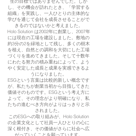
生の目標ではありませんでした。しか
し、その機会が訪れたとき、「学習する
組織」を実践し、一人ひとりの主体的な
学びを通じて会社を成長させることがで
きるのではないかと考えました。
Holo Solution は2002年に創業し、2007年
には現在の工場を建設しました。敷地の
約3分の2を緑地として残し、多くの樹木
を植え、自然との調和を大切にした工場
づくりを進めてきました。そして十数年
にわたる努力の積み重ねによって、よう
やく安定した成長と成果を実感できるよ
うになりました。
ESGという言葉は比較的新しい概念です
が、私たちが創業当初から目指してきた
価値そのものです。ESGという考え方に
よって、その理念がより明確になり、私
たちの進むべき方向がよりはっきりと示
されました。
このESGへの取り組みが、Holo Solution
の企業文化として社員一人ひとりの心に
深く根付き、その価値がさらに社会へ広
がっていくことを願っています。