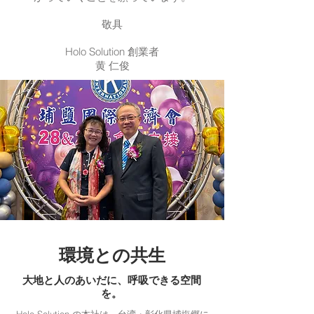
敬具
Holo Solution 創業者
黄 仁俊
環境との共生
大地と人のあいだに、呼吸できる空間
を。
Holo Solution の本社は、台湾・彰化県埔塩郷に