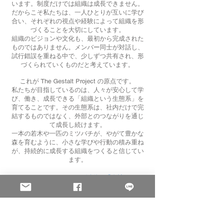
います。制度だけでは組織は成長できません。
だからこそ私たちは、一人ひとりが互いに学び
合い、それぞれの視点や経験によって組織を形
づくることを大切にしています。
組織のビジョンや文化も、最初から完成された
ものではありません。メンバー同士が対話し、
試行錯誤を重ねる中で、少しずつ共有され、形
づくられていくものだと考えています。
これが
の原点です。
The Gestalt Project
私たちが目指しているのは、人々が安心して学
び、働き、成長できる「組織という生態系」を
育てることです。その生態系は、社内だけで完
結するものではなく、外部とのつながりを通じ
て成長し続けます。
一本の若木や一匹のミツバチが、やがて豊かな
森を育むように、小さな学びや行動の積み重ね
が、持続的に成長する組織をつくると信じてい
ます。
>>
The Gestalt Project の活動は「会社ニュー
ス」でご紹介しています