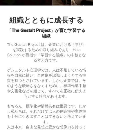
組織とともに成長する
「The Gestalt Project」が育む学習する
組織
は、企業における「学び」
The Gestalt Project
を実践するための取り組みであり、Holo
Solution が目指す「学習する組織」の中核とな
る考え方です。
ゲシュタルト心理学では、人は不足している情
報を自然に補い、全体像を認識しようとする性
質を持つとされています。しかし企業では、そ
のような曖昧さをなくすために、標準作業手順
や文書化などを通じて、すべてを正確に伝えよ
うとする傾向があります。
もちろん、標準化や情報共有は重要です。しか
し私たちは、それだけでは人の創造性や主体性
を十分に引き出すことはできないと考えていま
す。
人は本来、自由な発想と豊かな想像力を持って