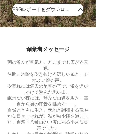
ESGレポートをダウンロード
創業者メッセージ
朝の澄んだ空気と、どこまでも広がる景
色。
昼間、木陰を吹き抜ける涼しい風と、心
地よい蝉の声。
夕暮れには満天の星空の下で、蛍を追い
かけて遊んだ思い出。
眠れない夜には、静かな山道を歩き、高
台から街の夜景を眺める――。
自然とともに生き、天地と調和する穏や
かな日々。それが、私が幼少期を過ごし
た、台湾・八卦山の中腹にある小さな集
落でした。
しかし、その豊かな風景は、進学のため