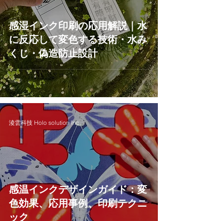
感湿インク印刷の応用解説｜水
に反応して変色する技術・水み
くじ・偽造防止設計
淩雲科技 Holo solution Inc.
感温インクデザインガイド：変
色効果、応用事例、印刷テクニ
ック