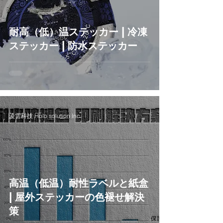
耐高（低）温ステッカー | 冷凍
ステッカー | 防水ステッカー
淩雲科技 Holo solution Inc.
高温（低温）耐性ラベルと紙盒
| 屋外ステッカーの色褪せ解決
策