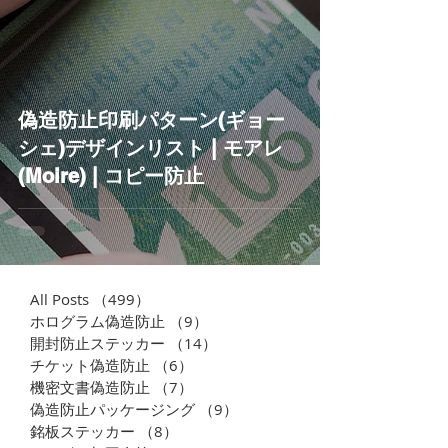
偽造防止印刷パターン(ギョー
シェ)デザインリスト | モアレ
(Moire) | コピー防止
All Posts
（499）
499件の記事
ホログラム偽造防止
（9）
9件の記事
開封防止ステッカー
（14）
14件の記事
チケット偽造防止
（6）
6件の記事
機密文書偽造防止
（7）
7件の記事
偽造防止パッケージング
（9）
9件の記事
銘板ステッカー
（8）
8件の記事