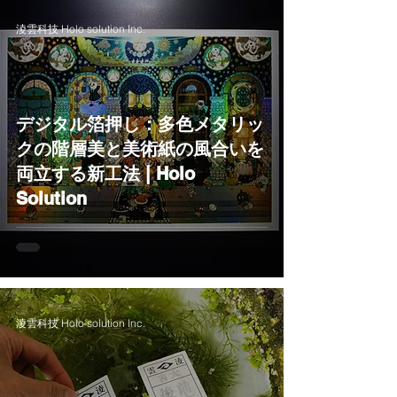
淩雲科技 Holo solution Inc.
デジタル箔押し：多色メタリッ
クの階層美と美術紙の風合いを
両立する新工法 | Holo
Solution
淩雲科技 Holo solution Inc.