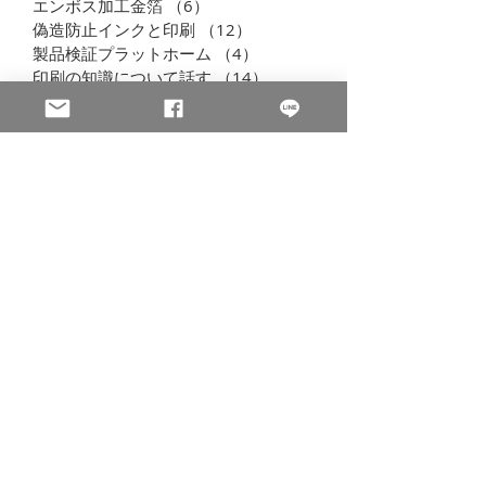
エンボス加工金箔
（6）
6件の記事
偽造防止インクと印刷
（12）
12件の記事
製品検証プラットホーム
（4）
4件の記事
印刷の知識について話す
（14）
14件の記事
会社のニュース
（4）
4件の記事
プロセスと機器
（6）
6件の記事
Learning Organization
（4）
4件の記事
お問い合わせ
セキュリティと偽造防止印刷に関するすべての製品を提
供しています
会社名
Email
担当者名