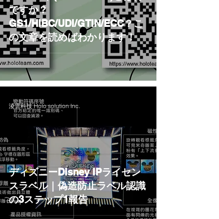
ですか？
GS1/HIBC/UDI/GTIN/ECC？こ
の文章を読めばわかります！
淩雲科技 Holo solution Inc.
ディズニーDisney IPライセン
スラベル｜偽造防止ラベル認識
の3ステップ1報告