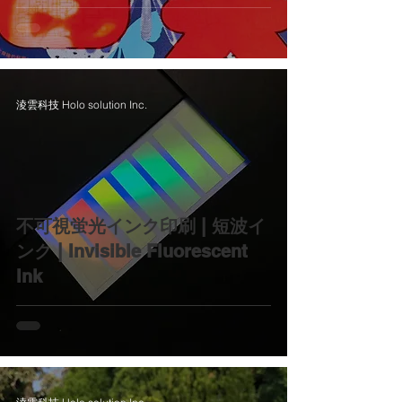
淩雲科技 Holo solution Inc.
不可視蛍光インク印刷 | 短波イ
ンク | Invisible Fluorescent
Ink