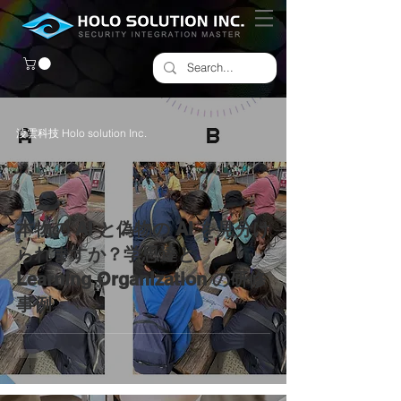
淩雲科技 Holo solution Inc.
本物の AI と偽物の AI を見分け
られますか？学思達と
Learning Organization の研修
事例