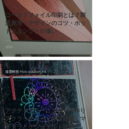
コールドフォイル印刷とは？製
造原理・デザインのコツ・ホッ
トスタンプとの違い
淩雲科技 Holo solution Inc.
アクティブラーニング：手作り
スクラッチカードから紐解くマ
ンダラとゲシュタルト計画