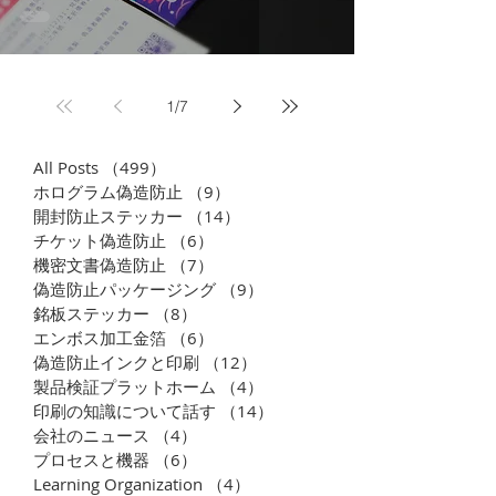
1
/
7
All Posts
（499）
499件の記事
ホログラム偽造防止
（9）
9件の記事
開封防止ステッカー
（14）
14件の記事
チケット偽造防止
（6）
6件の記事
機密文書偽造防止
（7）
7件の記事
偽造防止パッケージング
（9）
9件の記事
銘板ステッカー
（8）
8件の記事
エンボス加工金箔
（6）
6件の記事
偽造防止インクと印刷
（12）
12件の記事
製品検証プラットホーム
（4）
4件の記事
印刷の知識について話す
（14）
14件の記事
会社のニュース
（4）
4件の記事
プロセスと機器
（6）
6件の記事
Learning Organization
（4）
4件の記事