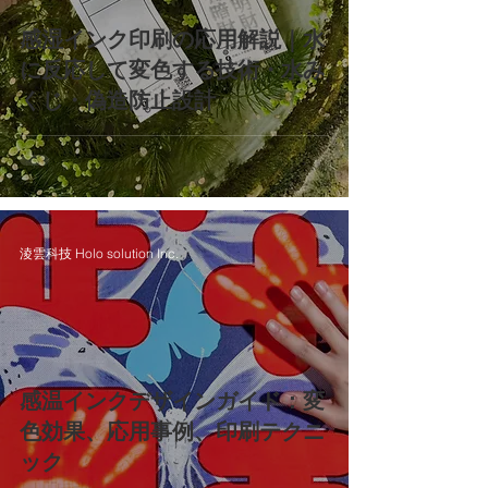
感湿インク印刷の応用解説｜水
に反応して変色する技術・水み
くじ・偽造防止設計
淩雲科技 Holo solution Inc.
感温インクデザインガイド：変
色効果、応用事例、印刷テクニ
ック