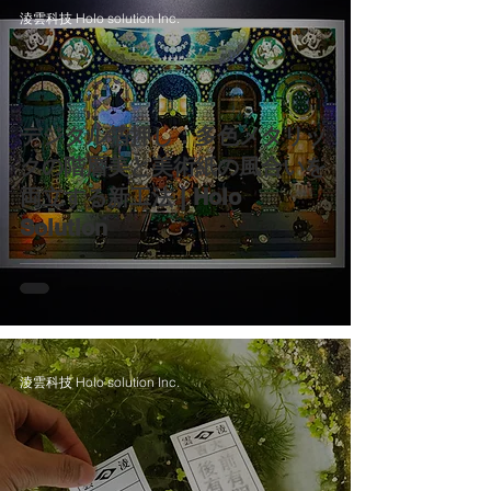
淩雲科技 Holo solution Inc.
デジタル箔押し：多色メタリッ
クの階層美と美術紙の風合いを
両立する新工法 | Holo
Solution
淩雲科技 Holo solution Inc.