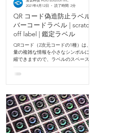
淩雲科技 Holo solution Inc.
2021年4月12日
読了時間: 2分
QR コード偽造防止ラベル |
バーコードラベル | scratch
off label | 鑑定ラベル
QRコード（2次元コードの1種）は、大
量の複雑な情報を小さなシンボルに凝
縮できますので、ラベルのスペースを
節約します。スマートフォンがあれば
簡単に読み取ったり、サイトに接続で
きます。 EASYTELL商品鑑定ソフトか
ら、QRコードを使用してクラウドで製
品が本物か確認できます...