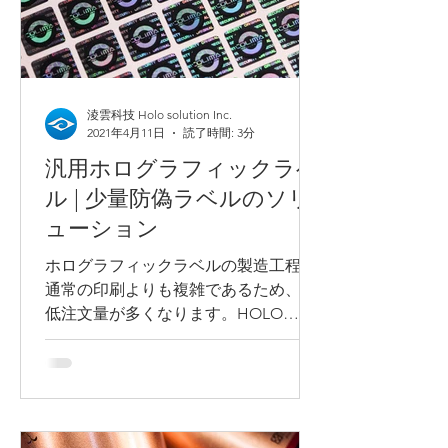
淩雲科技 Holo solution Inc.
2021年4月11日
読了時間: 3分
汎用ホログラフィックラベ
ル | 少量防偽ラベルのソリ
ューション
ホログラフィックラベルの製造工程は
通常の印刷よりも複雑であるため、最
低注文量が多くなります。HOLO
SOLUTIONの汎用ホログラフィックラ
ベルは全て自社で設計・製版してお
り、市場には同じホログラフィックラ
ベルが存在しないため、優れた機密性
を持っています。汎用ホログラフィ...