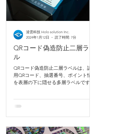
淩雲科技 Holo solution Inc.
2024年1月12日
読了時間: 7分
QRコード偽造防止二層ラベ
ル
QRコード偽造防止二層ラベルは、認証
用QRコード、抽選番号、ポイント情報
を表層の下に隠せる多層ラベルです。
消費者はラベルをめくることでQRコー
ドを読み取り、真贋認証、オンライン
抽選、会員ポイント、保証登録を行え
ます。Holo Solution は、ピールオフ
ラベル、開封防止ラベル、再剥離・背
面印刷ラベル、多層ラベルソリューシ
ョンを提供しています。