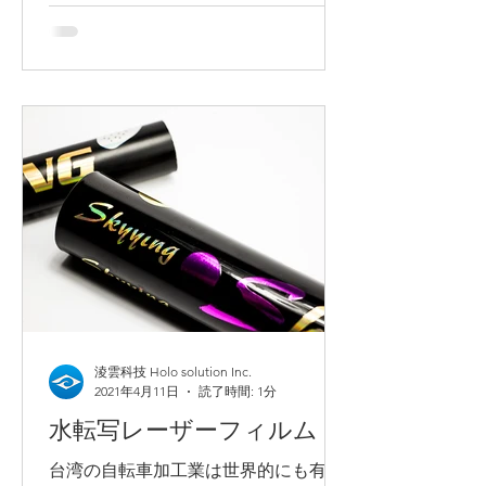
るのに、更に１～２枚シールを貼る必
要があるのか、考えた事があります
か？紙の箱は、すべて印刷出来るのに
なぜシールの存在があるのでしょう
か？強いて探求してみると、理由は本
当に少な...
淩雲科技 Holo solution Inc.
2021年4月11日
読了時間: 1分
水転写レーザーフィルム
台湾の自転車加工業は世界的にも有名