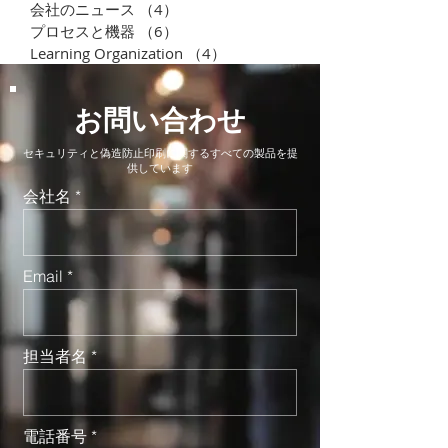
会社のニュース
（4）
4件の記事
プロセスと機器
（6）
6件の記事
Learning Organization
（4）
4件の記事
お問い合わせ
セキュリティと偽造防止印刷に関するすべての製品を提
供しています
会社名
Email
担当者名
電話番号