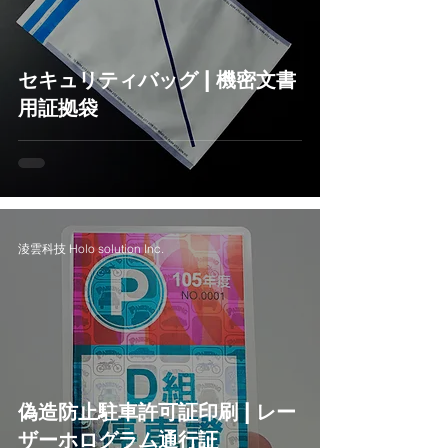
セキュリティバッグ | 機密文書
用証拠袋
淩雲科技 Holo solution Inc.
偽造防止駐車許可証印刷 | レー
ザーホログラム通行証