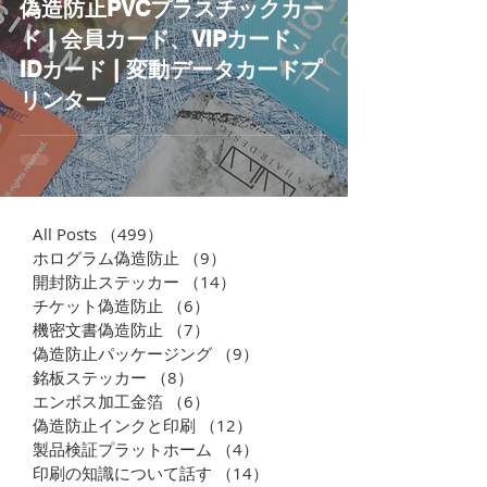
偽造防止PVCプラスチックカー
ド | 会員カード、VIPカード、
IDカード | 変動データカードプ
リンター
All Posts
（499）
499件の記事
ホログラム偽造防止
（9）
9件の記事
開封防止ステッカー
（14）
14件の記事
チケット偽造防止
（6）
6件の記事
機密文書偽造防止
（7）
7件の記事
偽造防止パッケージング
（9）
9件の記事
銘板ステッカー
（8）
8件の記事
エンボス加工金箔
（6）
6件の記事
偽造防止インクと印刷
（12）
12件の記事
製品検証プラットホーム
（4）
4件の記事
印刷の知識について話す
（14）
14件の記事