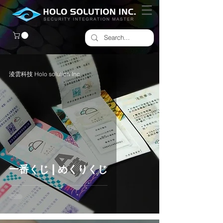
淩雲科技 Holo solution Inc.
一番くじ | めくりくじ