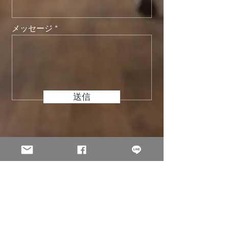
メッセージ
送信
© 2002 -
2026
Holo Solution Inc. All Rights Reserved.
All original content on this site is the property of Holo