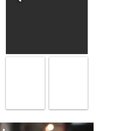
Kusama
BinBin