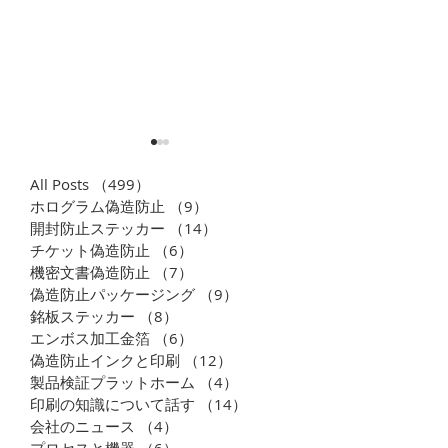
All Posts
（499）
499件の記事
ホログラム偽造防止
（9）
9件の記事
開封防止ステッカー
（14）
14件の記事
チケット偽造防止
（6）
6件の記事
機密文書偽造防止
（7）
7件の記事
偽造防止パッケージング
（9）
9件の記事
開封防止テープ/セキュリ
開封防止 タン
銘板ステッカー
（8）
8件の記事
ティテープ/偽造防止テー
ント 病理検体ラベ
エンボス加工金箔
（6）
6件の記事
プ
光瓶シール | 
偽造防止インクと印刷
（12）
12件の記事
製品検証プラットホーム
（4）
4件の記事
印刷の知識について話す
（14）
14件の記事
会社のニュース
（4）
4件の記事
プロセスと機器
（6）
6件の記事