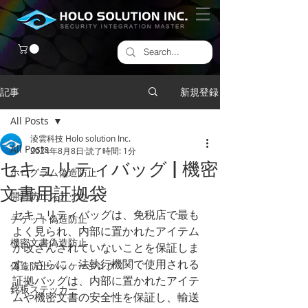
記事
新規登録
All Posts
淩雲科技 Holo solution Inc.
All Posts
2024年8月8日
読了時間: 1分
セキュリティバッグ | 機密
ホログラム偽造防止
文書用証拠袋
開封防止ステッカー
セキュリティバッグは、免税店で最も
チケット偽造防止
よく見られ、内部に置かれたアイテム
機密文書偽造防止
が改ざんされていないことを保証しま
す。さらに、法執行機関で使用される
偽造防止パッケージング
証拠バッグは、内部に置かれたアイテ
銘板ステッカー
ムや機密文書の安全性を保証し、輸送