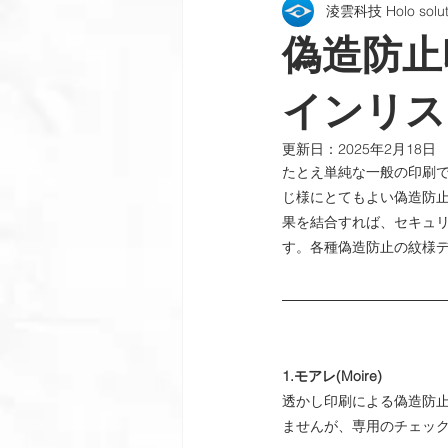
淩雲科技 Holo soluti
機密文書偽造防止
偽造防止パ
偽造防止
偽造防止インクと印刷
製品検
インリスト
更新日：
2025年2月18日
たとえ単純な一般の印刷
会社のニュース
プロセスと機
じ様にとてもよい偽造防
果を結合すれば、セキュ
す。各種偽造防止の紋様
1.モアレ(Moire)
透かし印刷による偽造防
ませんが、専用のチェック