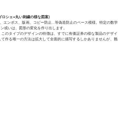
ttern,ギロシェ=丸い刺繍の様な図案)
)、エンボス、版画、コピー防止...等偽造防止のベース模様。特定の数
イン或いは、図形の変化を作り出します。
、このタイプのデザインの特徴は、すでに有価証券の様な製品のデザイ
して作る唯一の方法は拡大して全面的に描写するしかありませんが、難