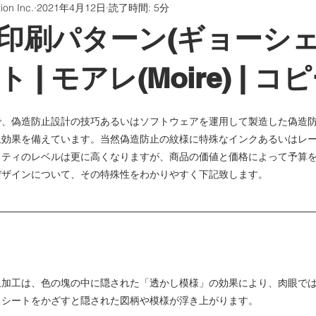
on Inc.
2021年4月12日
読了時間: 5分
ッケージング
銘板ステッカー
エンボス加工金箔
印刷パターン(ギョーシェ
証プラットホーム
印刷の知識について話す
 | モアレ(Moire) | 
で、偽造防止設計の技巧あるいはソフトウェアを運用して製造した偽造
器
Learning Organization
止効果を備えています。当然偽造防止の紋様に特殊なインクあるいはレ
リティのレベルは更に高くなりますが、商品の価値と価格によって予算
デザインについて、その特殊性をわかりやすく下記致します。
止加工は、色の塊の中に隠された「透かし模様」の効果により、肉眼で
シートをかざすと隠された図柄や模様が浮き上がります。 