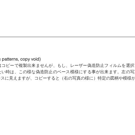
atterns, copy void)
はコピーで複製出来ませんが、もし、レーザー偽造防止フィルムを選択
たい時は、この様な偽造防止のベース模様にする事が出来ます。左の写
ースに見えますが、コピーすると（右の写真の様に）特定の図柄や模様