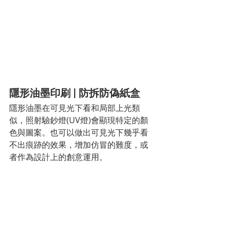
隱形油墨印刷 | 防拆防偽紙盒
隱形油墨在可見光下看和局部上光類
似，照射驗鈔燈(UV燈)會顯現特定的顏
色與圖案。也可以做出可見光下幾乎看
不出痕跡的效果，增加仿冒的難度，或
者作為設計上的創意運用。