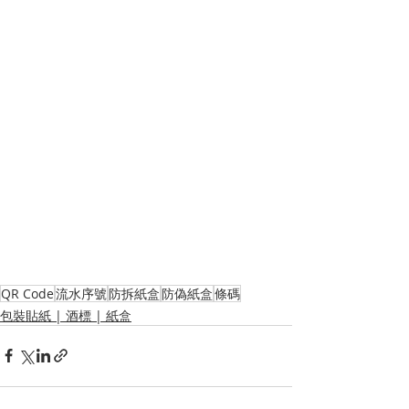
QR Code
流水序號
防拆紙盒
防偽紙盒
條碼
包裝貼紙 | 酒標 | 紙盒