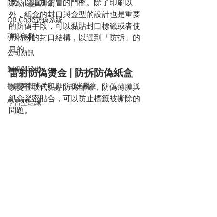
號，以增加仿冒的門檻。除了印刷以
防偽油墨與印刷
外，紙盒的封口與盒型的設計也是重要
QR Code防偽系統
的防偽手段，可以黏貼封口標籤或者使
聊聊印刷
用特殊的封口結構，以達到「防拆」的
目的。
公司新訊
製程與設備
雷射防偽燙金 | 防拆防偽紙盒
插畫海報卡片印刷 | 折光壓紋
以燙金取代黏貼防偽標籤，防偽薄膜與
紙盒緊密貼合，可以防止標籤被撕除的
學習型組織
問題。