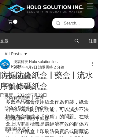
文章
註冊
All Posts
淩雲科技 Holo solution Inc.
All Posts
2021年4月9日
讀畢需時 2 分鐘
防拆防偽紙盒 | 藥盒 | 流水
防偽雷射標籤
序號條碼紙盒
​防拆封口貼紙
已更新：
2024年7月29日
防偽有價證券 | 票券
多數產品都會使用紙盒作為包裝，紙盒
防偽文件證件 | PVC卡
若有防偽與防拆的功能，可以減少不法
抽換內容物或者「竄貨」的問題。在紙
包裝貼紙 | 酒標 | 紙盒
盒上貼雷射標籤是最經濟有效的防偽方
雷射銘版貼片
式，並在紙盒上印刷防偽資訊或隱藏記