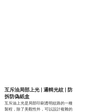
互斥油局部上光 | 邏輯光紋 | 防
拆防偽紙盒
互斥油上光是局部印刷透明紋路的一種
製程，除了美觀性外，可以設計複雜的