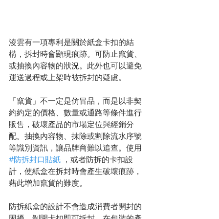
淩雲有一項專利是關於紙盒卡扣的結
構，拆封時會顯現痕跡。可防止竄貨、
或抽換內容物的狀況。此外也可以避免
運送過程或上架時被拆封的疑慮。 
「竄貨」不一定是仿冒品，而是以非契
約約定的價格、數量或通路等條件進行
販售，破壞產品的市場定位與經銷分
配。抽換內容物、抹除或割除流水序號
等識別資訊，讓品牌商難以追查。使用 
#防拆封口貼紙
 ，或者防拆的卡扣設
計，使紙盒在拆封時會產生破壞痕跡，
藉此增加竄貨的難度。
防拆紙盒的設計不會造成消費者開封的
困擾，剝開卡扣即可拆封。在包裝的產