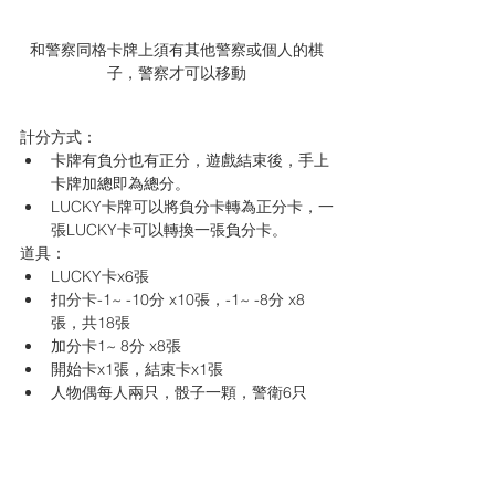
和警察同格卡牌上須有其他警察或個人的棋
子，警察才可以移動
計分方式：
卡牌有負分也有正分，遊戲結束後，手上
卡牌加總即為總分。
LUCKY卡牌可以將負分卡轉為正分卡，一
張LUCKY卡可以轉換一張負分卡。
道具：
LUCKY卡x6張
扣分卡-1~ -10分 x10張，-1~ -8分 x8
張，共18張
加分卡1~ 8分 x8張
開始卡x1張，結束卡x1張
人物偶每人兩只，骰子一顆，警衛6只