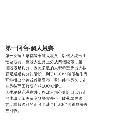
第一回合-個人競賽
第一次玩大家都還未進入狀況，以個人總分比
較做競賽。整段人生路上分成四個段落，第一
個階段是負分，因此多數的人都希望擲出大數
趕緊通過負分的階段；到了LUCKY階段後則盡
可能擲出小數或移動警察，看誰能拖最久，走
在最後面回收所有的LUCKY牌。
人生總是充滿意外，多數人精心算計自己行走
的步調，卻沒留意到警察是否可能落單在後
方，導致後段的正分卡甚至LUCKY卡都無法再
被回收。