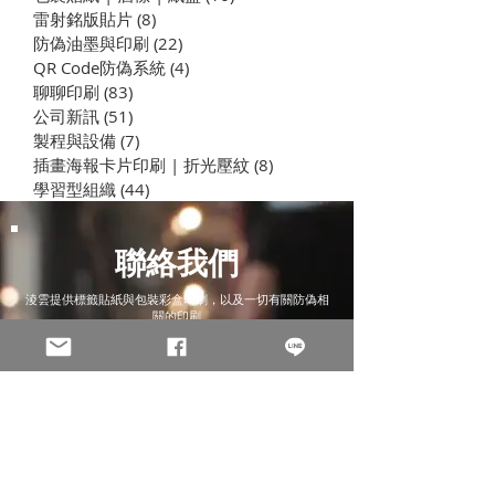
雷射銘版貼片
(8)
8 篇文章
企業學思達之自我療癒 |
企業學思達之 
防偽油墨與印刷
(22)
22 篇文章
學習型組織養成計劃
司 | 學習型組
QR Code防偽系統
(4)
4 篇文章
聊聊印刷
(83)
83 篇文章
公司新訊
(51)
51 篇文章
製程與設備
(7)
7 篇文章
插畫海報卡片印刷 | 折光壓紋
(8)
8 篇文章
學習型組織
(44)
44 篇文章
聯絡我們
淩雲提供標籤貼紙與包裝彩盒印刷，以及一切有關防偽相
關的印刷
公司
Email