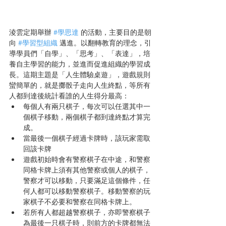
淩雲定期舉辦 
#學思達
 的活動，主要目的是朝
向 
#學習型組織
 邁進。以翻轉教育的理念，引
導學員們「自學」、「思考」、「表達」，培
養自主學習的能力，並進而促進組織的學習成
長。這期主題是「人生體驗桌遊」，遊戲規則
蠻簡單的，就是擲骰子走向人生終點，等所有
人都到達後統計看誰的人生得分最高：
每個人有兩只棋子，每次可以任選其中一
個棋子移動，兩個棋子都到達終點才算完
成。
當最後一個棋子經過卡牌時，該玩家需取
回該卡牌
遊戲初始時會有警察棋子在中途，和警察
同格卡牌上須有其他警察或個人的棋子，
警察才可以移動，只要滿足這個條件，任
何人都可以移動警察棋子。移動警察的玩
家棋子不必要和警察在同格卡牌上。
若所有人都超越警察棋子，亦即警察棋子
為最後一只棋子時，則前方的卡牌都無法