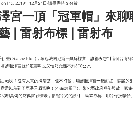
on Inc.
2019年12月24日
讀畢需時 3 分鐘
版貼片
防偽油墨與印刷
QR Code防偽系統
聊聊印刷
澤宮一頂「冠軍帽」來聊
畫海報卡片印刷 | 折光壓紋
學習型組織
 | 雷射布標 | 雷射布
手伊登(Gustav Iden)，奪冠法國尼斯三鐵錦標賽，誰都沒想到這個台
埔鹽順澤宮就和淩雲科技又恰巧距離不到500公尺！
的鴨舌帽咧？沒有人真的搞清楚，但不打緊，埔鹽順澤宮一砲而紅，靜謐的
意還以為到了鹿港天后宮咧！(小編誇張了)。彰化縣政府順勢與數十家旅
張認明真偽的防偽雷射標籤，搭配符咒的設計，民眾戲稱「用符仔換帽仔