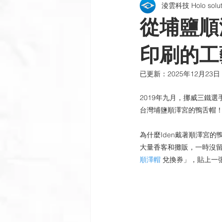
淩雲科技 Holo soluti
包裝貼紙 | 酒標 | 紙盒
雷射銘
從埔鹽順
公司新訊
製程與設備
插
印刷的工藝
已更新：
2025年12月23日
2019年九月，挪威三鐵選
台灣埔鹽順澤宮的鴨舌帽！
為什麼Iden戴著順澤宮
大量香客和攤販，一時沒留
順澤帽
 兌換券」，貼上一