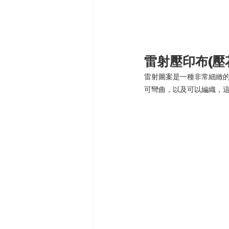
雷射壓印布(壓
雷射圖案是一種非常細緻的
可彎曲，以及可以編織，