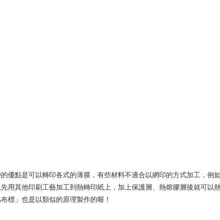
印的優點是可以轉印各式的薄膜，有些材料不適合以網印的方式加工，例
以先用其他印刷工藝加工到熱轉印紙上，加上保護層、熱熔膠層後就可以
偽布標」也是以類似的原理製作的喔！