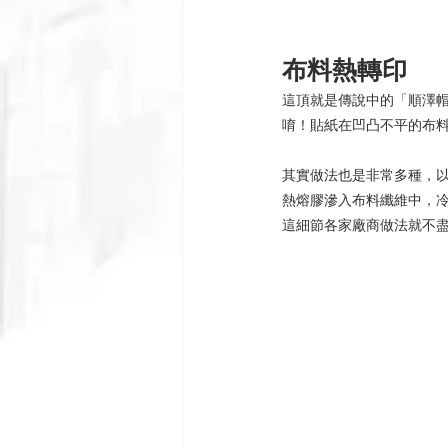
布料熱轉印
這頂就是傳說中的「順澤
唷！貼紙在凹凸不平的布
其實做法也是非常多種，
熱熔膠滲入布料纖維中，
這細節各家廠商做法就不