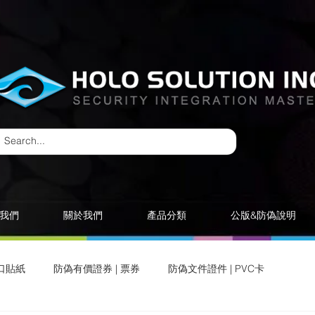
我們
關於我們
產品分類
公版&防偽說明
口貼紙
防偽有價證券 | 票券
防偽文件證件 | PVC卡