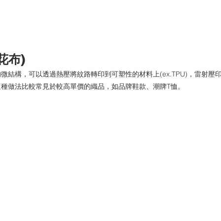
花布)
微結構，可以透過熱壓將紋路轉印到可塑性的材料上(ex.TPU)，雷射壓
這種做法比較常見於較高單價的織品，如品牌鞋款、潮牌T恤。