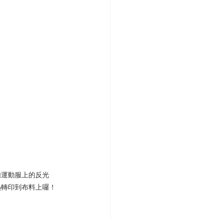
如運動服上的反光
熱轉印到布料上囉！