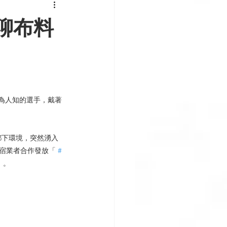
聊布料
灣鮮為人知的選手，戴著
鄉下環境，突然湧入
宿業者合作發放「 
#
」。