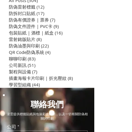
All Posts
(504)
504 篇文章
防偽雷射標籤
(12)
12 篇文章
​防拆封口貼紙
(17)
17 篇文章
防偽有價證券 | 票券
(7)
7 篇文章
防偽文件證件 | PVC卡
(9)
9 篇文章
喜帖貼紙 | 信封
包裝貼紙 | 酒標 | 紙盒
(16)
16 篇文章
金箔壓紋卡片印刷 | 宗教
雷射銘版貼片
(8)
8 篇文章
卡片 | 佛卡
防偽油墨與印刷
(22)
22 篇文章
QR Code防偽系統
(4)
4 篇文章
聊聊印刷
(83)
83 篇文章
公司新訊
(51)
51 篇文章
製程與設備
(7)
7 篇文章
插畫海報卡片印刷 | 折光壓紋
(8)
8 篇文章
學習型組織
(44)
44 篇文章
聯絡我們
淩雲提供標籤貼紙與包裝彩盒印刷，以及一切有關防偽相
關的印刷
公司