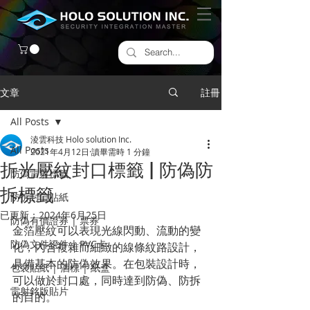
文章
註冊
All Posts
淩雲科技 Holo solution Inc.
All Posts
2021年4月12日
讀畢需時 1 分鐘
折光壓紋封口標籤 | 防偽防
防偽雷射標籤
拆標籤
​防拆封口貼紙
已更新：
2024年6月25日
防偽有價證券 | 票券
金箔壓紋可以表現光線閃動、流動的變
防偽文件證件 | PVC卡
化，內含複雜而細緻的線條紋路設計，
具備基本的防偽效果。在包裝設計時，
包裝貼紙 | 酒標 | 紙盒
可以做於封口處，同時達到防偽、防拆
雷射銘版貼片
的目的。