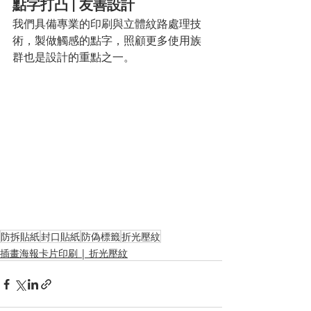
點字打凸 | 友善設計
我們具備專業的印刷與立體紋路處理技
術，製做觸感的點字，照顧更多使用族
群也是設計的重點之一。 
防拆貼紙
封口貼紙
防偽標籤
折光壓紋
插畫海報卡片印刷 | 折光壓紋