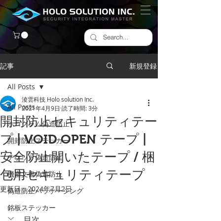
記事
新規登録
All Posts
淩雲科技 Holo solution Inc.
All Posts
2021年4月9日
読了時間: 3分
開封防止セキュリティテー
ホログラム偽造防止
プ | VOID OPEN テープ |
開封防止ステッカー
安全防止開いたテープ / 梱
チケット偽造防止
包用セキュリティテープ
機密文書偽造防止
更新日：
2024年7月2日
偽造防止パッケージング
銘板ステッカー
目次