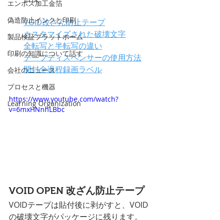
エンボス加工金箔
偽造防止インクと印刷
VOID改ざん防止テープ
カスタマイズされた破壊文字
製品検証プラットホーム
全転写と半転写の違い
印刷の知識について話す
テープディスペンサーの使用方法
開封全過程録画ラベル
会社のニュース
プロセスと機器
https://www.youtube.com/watch?
Learning Organization
v=6mxHNnhLBbc
VOID OPEN 改ざん防止テープ
VOIDテープは貼付後に剥がすと、VOID
の破壊文字がパッケージに残ります。