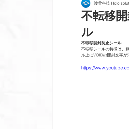
淩雲科技 Holo soluti
機密文書偽造防止
偽造防止パ
不転移開
偽造防止インクと印刷
製品検
ル
不転移開封防止シール
不転移シールの特徴は、糊
会社のニュース
プロセスと機
ル上にVOIDの開封文字
https://www.youtube.