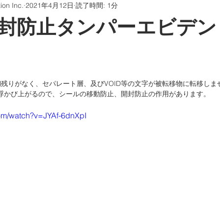
on Inc.
2021年4月12日
読了時間: 1分
ッケージング
銘板ステッカー
エンボス加工金箔
封防止タンパーエビデン
証プラットホーム
印刷の知識について話す
残りがなく、セパレート層、及びVOID等の文字が被転移物に転移しま
器
Learning Organization
が浮かび上がるので、シールの移動防止、開封防止の作用があります。
com/watch?v=JYAf-6dnXpI