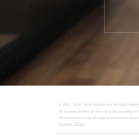
© 2002 -
2026
Holo Solution Inc. All Rights Reser
All original content on this site is the property 
demonstration only; all original trademarks belon
Privacy Policy