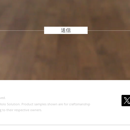
送信
ved.
of Holo Solution. Product samples shown are for craftsmanship
g to their respective owners.