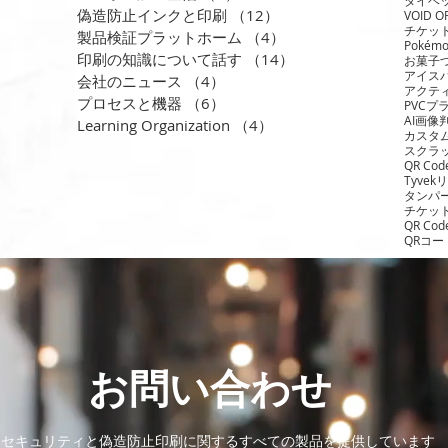
偽造防止インクと印刷
（12）
12件の記事
VOID O
チケッ
製品検証プラットホーム
（4）
4件の記事
Pokém
印刷の知識について話す
（14）
14件の記事
お菓子
アイス
会社のニュース
（4）
4件の記事
アクテ
プロセスと機器
（6）
6件の記事
PVCプ
AI画像
Learning Organization
（4）
4件の記事
カスタ
スクラ
QR C
Tyve
タンパ
チケット
QR Co
QRコ
お問い合わせ
セキュリティと偽造防止印刷に関するすべての製品を提供しています