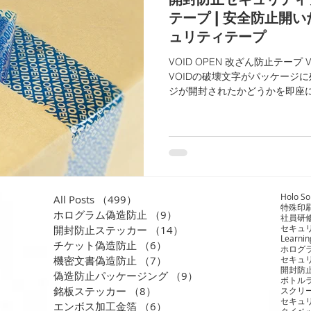
テープ | 安全防止開い
ュリティテープ
VOID OPEN 改ざん防止テー
VOIDの破壊文字がパッケージ
ジが開封されたかどうかを即座
できないように破壊されます。
り、配送過程での開封疑惑...
Holo So
All Posts
（499）
499件の記事
特殊印
ホログラム偽造防止
（9）
9件の記事
社員研
セキュ
開封防止ステッカー
（14）
14件の記事
Learnin
チケット偽造防止
（6）
6件の記事
ホログ
機密文書偽造防止
（7）
7件の記事
セキュ
開封防
偽造防止パッケージング
（9）
9件の記事
ボトル
銘板ステッカー
（8）
8件の記事
スクリ
セキュ
エンボス加工金箔
（6）
6件の記事
タイベ