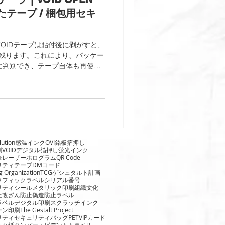
たテープ / 梱包用セキ
プ VOIDテープは貼付後に剥がすと、
に残ります。これにより、パッケー
に判別でき、テープ自体も再使用
機密文書や重要な商品に適してお
lution
感温インク
OVI
銘板
箔押し
刷
VOID
デジタル箔押し
蛍光インク
修
レーザーホログラム
QR Code
リティテープ
DMコード
g Organization
TCG
ゲシュタルト計画
ラフィックラベル
シリアル番号
リティシール
メタリック印刷
組織文化
止
改ざん防止
偽造防止ラベル
ラベル
デジタル印刷
スクラッチインク
ーン印刷
The Gestalt Project
リティ
セキュリティバッグ
PET
VIPカード
ック紙
タンパーエビデントトラベル