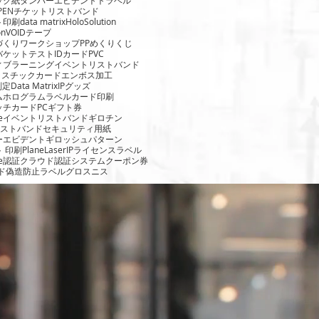
PEN
チケットリストバンド
ト印刷
data matrix
HoloSolution
on
VOIDテープ
づくりワークショップ
PP
めくりくじ
バケットテスト
IDカード
PVC
ィブラーニング
イベントリストバンド
ラスチックカード
エンボス加工
判定
Data Matrix
IPグッズ
ムホログラムラベル
カード印刷
ッチカード
PC
ギフト券
odeイベントリストバンド
ギロチン
kリストバンド
セキュリティ用紙
ーエビデント
ギロッシュパターン
 印刷
PlaneLaser
IPライセンスラベル
de認証
クラウド認証システム
クーポン券
ード偽造防止ラベル
グロスニス