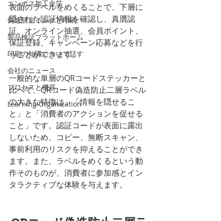
エンボス加工金箔
表面のラベルをめくることで、下層に
隠された認証情報を確認し、真贋認
偽造防止インクと印刷
証、オンライン抽選、会員ポイント、
製品検証プラットホーム
保証登録、キャンペーン応募などを行
印刷の知識について話す
うことができます。
会社のニュース
一般的な単層のQRコードステッカーと
プロセスと機器
比べて、QRコード偽造防止二層ラベル
の大きな特徴は、「情報を隠せるこ
Learning Organization
と」と「消費者のアクションを促せる
こと」です。認証コードが表面に露出
しないため、コピー、無断スキャン、
事前利用のリスクを抑えることができ
ます。また、ラベルをめくるという動
作そのものが、消費者に参加感とイン
タラクティブな体験を与えます。