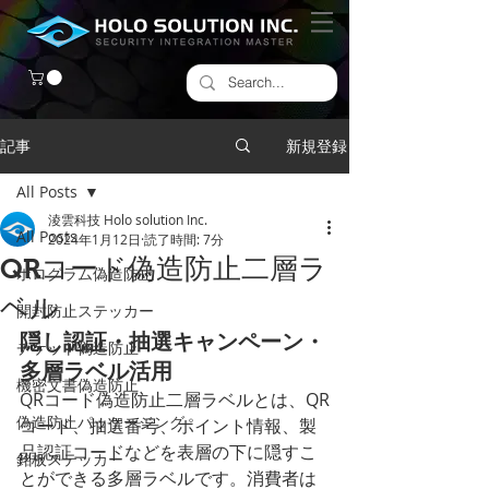
記事
新規登録
All Posts
淩雲科技 Holo solution Inc.
All Posts
2024年1月12日
読了時間: 7分
QRコード偽造防止二層ラ
ホログラム偽造防止
ベル
開封防止ステッカー
隠し認証・抽選キャンペーン・
チケット偽造防止
多層ラベル活用
機密文書偽造防止
QRコード偽造防止二層ラベルとは、QR
偽造防止パッケージング
コード、抽選番号、ポイント情報、製
品認証コードなどを表層の下に隠すこ
銘板ステッカー
とができる多層ラベルです。消費者は