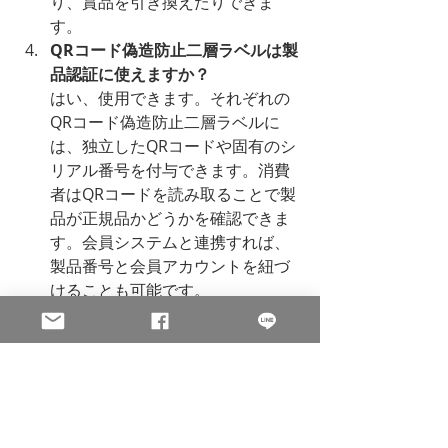
り、賞品を引き換えたりできま
す。
QRコード偽造防止二層ラベルは製
品認証に使えますか？
はい、使用できます。それぞれの
QRコード偽造防止二層ラベルに
は、独立したQRコードや固有のシ
リアル番号を付与できます。消費
者はQRコードを読み取ることで製
品が正規品かどうかを確認できま
す。会員システムと連携すれば、
製品番号と会員アカウントを紐づ
けることも可能です。
再剥離ステッカーとは何ですか？
再剥離ステッカーとは、剥がした
後に再度貼ることができる粘着剤
を使用したステッカーです。ステ
ッカー本体や貼付面を傷めにく