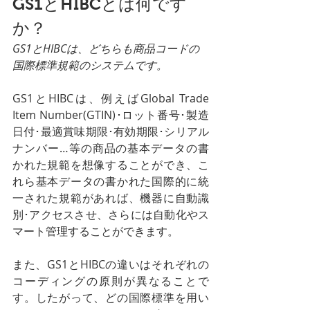
GS1とHIBCとは何です
か？
GS1とHIBCは、どちらも商品コードの
国際標準規範のシステムです。
GS1とHIBCは、例えばGlobal Trade 
Item Number(GTIN)･ロット番号･製造
日付･最適賞味期限･有効期限･シリアル
ナンバー…等の商品の基本データの書
かれた規範を想像することができ、こ
れら基本データの書かれた国際的に統
一された規範があれば、機器に自動識
別･アクセスさせ、さらには自動化やス
マート管理することができます。
また、GS1とHIBCの違いはそれぞれの
コーディングの原則が異なることで
す。したがって、どの国際標準を用い