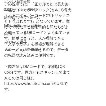
エンボス加工金箔
アの説明では、「正方形または長方形
の黒と白のカラーブロック(セル)で構成
偽造防止インクと印刷
される二次元バーコード(マトリックス
製品検証プラットホーム
とも呼ばれます)」となっています。実
印刷の知識について話す
はその見た目と使用目的も私たちがよ
く知っているQRコードとよく似ていま
会社のニュース
す。簡単に言うと、人が理解できる
プロセスと機器
「文字や数字」を機器が理解できる
「コード」に変換できるので、データ
Learning Organization
の転送や読み込みに便利です。
下図左側はDMコードで、右側はQR 
Codeです。両方ともスキャンして出て
来るのは同じ様に
https://www.holoteam.comのURLで
す。