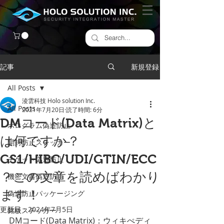
記事
新規登録
All Posts
淩雲科技 Holo solution Inc.
All Posts
2021年7月20日
読了時間: 6分
DMコード(Data Matrix)と
ホログラム偽造防止
は何ですか？
開封防止ステッカー
GS1/HIBC/UDI/GTIN/ECC
チケット偽造防止
？この文章を読めばわかり
機密文書偽造防止
ます！
偽造防止パッケージング
更新日：
2024年7月5日
銘板ステッカー
DMコード(Data Matrix)：ウィキぺディ