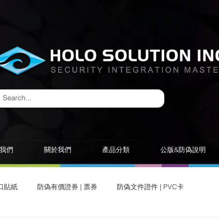
我們
關於我們
產品分類
公版&防偽說明
口貼紙
防偽有價證券 | 票券
防偽文件證件 | PVC卡