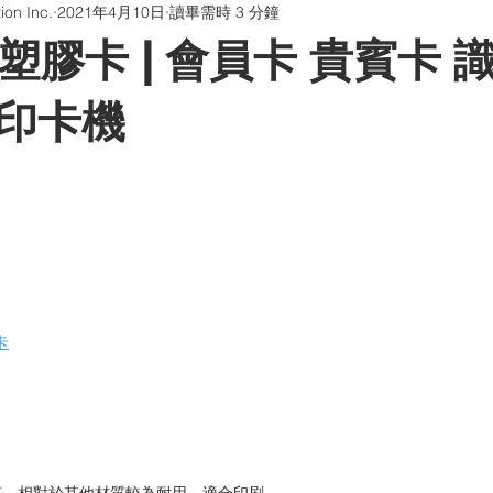
on Inc.
2021年4月10日
讀畢需時 3 分鐘
版貼片
防偽油墨與印刷
QR Code防偽系統
聊聊印刷
塑膠卡 | 會員卡 貴賓卡 識
畫海報卡片印刷 | 折光壓紋
學習型組織
印卡機
卡