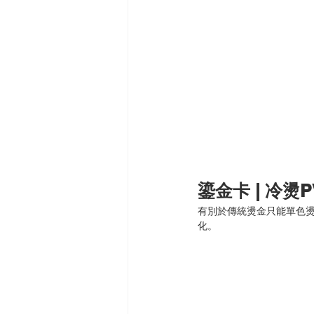
鎏金卡 | 冷燙
有別於傳統燙金只能單色
化。