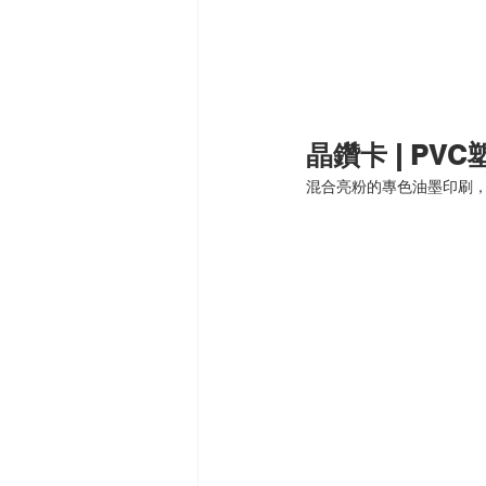
晶鑽卡 | PV
混合亮粉的專色油墨印刷