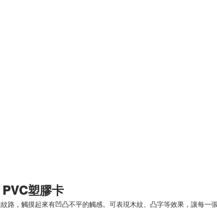
 
PVC塑膠卡
雕紋路，觸摸起來有凹凸不平的觸感。可表現木紋、凸字等效果，讓每一