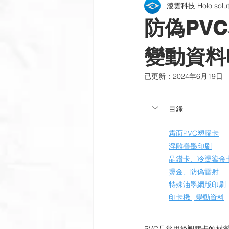
淩雲科技 Holo soluti
包裝貼紙 | 酒標 | 紙盒
雷射銘
防偽PVC
公司新訊
製程與設備
插
變動資料
已更新：
2024年6月19日
目錄
霧面PVC塑膠卡
浮雕疊墨印刷
晶鑽卡、冷燙鎏金
燙金、防偽雷射
特殊油墨網版印刷
印卡機 | 變動資料