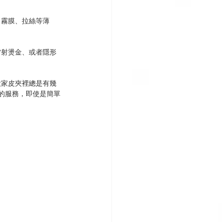
、霧膜、拉絲等薄
雷射燙金、或者隱形
大家皮夾裡總是有幾
好的服務，即使是簡單