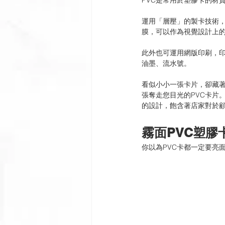
PVC是常用於塑膠卡的材
運用「層壓」的製卡技術，
膜，可以作為視覺設計上
此外也可運用網版印刷，
油墨、流水號。
看似小小一張卡片，卻藏
張奪走您目光的PVC卡片
的設計，飽含著店家對於
霧面
PVC塑膠
你以為PVC卡都一定要亮