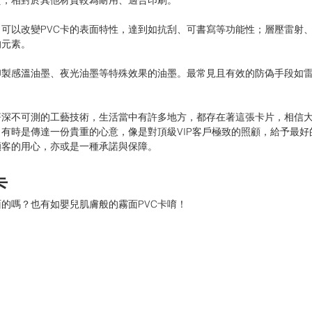
質，相對於其他材質較為耐用、適合印刷。
可以改變PVC卡的表面特性，達到如抗刮、可書寫等功能性；
層壓雷射
的元素。
印製感溫油墨、夜光油墨等特殊效果的油墨。最常見且有效的防偽手段如
著深不可測的工藝技術，生活當中有許多地方，都存在著這張卡片，相信
。有時是傳達一份貴重的心意，像是對頂級VIP客戶極致的照顧，給予最
顧客的用心，亦或是一種承諾與保障。
卡
面的嗎？也有如嬰兒肌膚般的霧面PVC卡唷！