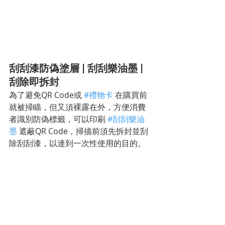
刮刮漆防偽塗層 | 刮刮樂油墨 | 
刮除即拆封
為了避免QR Code或 
#禮物卡
 在購買前
就被掃瞄，但又須裸露在外，方便消費
者識別防偽標籤，可以印刷 
#刮刮樂油
墨
 遮蔽QR Code，掃描前須先拆封並刮
除刮刮漆，以達到一次性使用的目的。