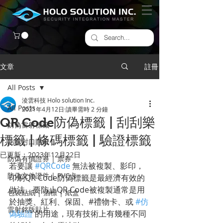
文章
註冊
All Posts
淩雲科技 Holo solution Inc.
All Posts
2021年4月12日
讀畢需時 2 分鐘
QR Code防偽標籤 | 刮刮樂
防偽雷射標籤
標籤 | 條碼標籤 | 驗證標籤
​防拆封口貼紙
已更新：
2023年12月22日
防偽有價證券 | 票券
若要讓 
#QRCode
 無法被複製、影印，
防偽文件證件 | PVC卡
印刷QR Code防偽標籤是最經濟有效的
做法。要防止QR Code被複製通常是用
包裝貼紙 | 酒標 | 紙盒
於抽獎、紅利、保固、#禮物卡、或 
#仿
雷射銘版貼片
偽驗證
 的用途，現有技術上有幾種不同