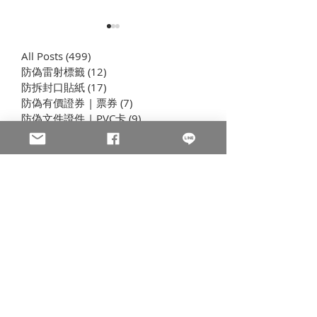
All Posts
(499)
499 篇文章
防偽雷射標籤
(12)
12 篇文章
​防拆封口貼紙
(17)
17 篇文章
防偽有價證券 | 票券
(7)
7 篇文章
防偽文件證件 | PVC卡
(9)
9 篇文章
包裝貼紙 | 酒標 | 紙盒
(16)
16 篇文章
防偽條碼貼紙 | 雷射產品
DM碼(Data Mat
雷射銘版貼片
(8)
8 篇文章
標籤 | 條碼機貼紙
麼？GS1/HIBC
防偽油墨與印刷
(22)
22 篇文章
/UDI/GTIN/E
QR Code防偽系統
(4)
4 篇文章
章看懂！
聊聊印刷
(83)
83 篇文章
公司新訊
(51)
51 篇文章
製程與設備
(7)
7 篇文章
插畫海報卡片印刷 | 折光壓紋
(8)
8 篇文章
學習型組織
(44)
44 篇文章
聯絡我們