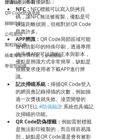
的解法，各有優缺點：
防偽油墨與印刷
NFC：
NFC標籤可以寫入防拷貝
QR Code防偽系統
碼，讓NFC無法被複製，優點是可
聊聊印刷
以遠距離偵測，但相對於QR Code
昂貴許多。
公司新訊
APP辨識：
QR Code局部區域可能
製程與設備
做有防影印的特殊印刷，透過專用
的手機APP可以識別正本與影本，
插畫海報卡片印刷 | 折光壓紋
優點是辨識方式非常簡單，缺點是
學習型組織
很難要求使用者下載APP進行辨
識。
記次掃瞄系統：
掃描QR Code登入
的網頁會記錄掃描的次數，例如抽
過一次獎後就失效。淩雲開發的
EASYTELL 
#防偽驗證
 系統也具備記
次掃瞄的功能。
QR Code防偽標籤：
例如雷射標籤
是無法影印複製的，而且很容易識
別，缺點是QR Code還是會有被影