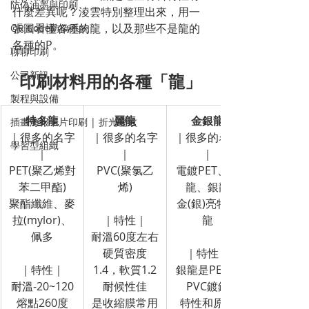
防偽油墨與印刷
什麼差異呢？淩雲特別整理出來，用一
張圖看懂各種的龍，以及那些不是龍的
QR Code防偽系統
各種的P。
聊聊印刷
公司新訊
印刷材料用的各種「龍」
製程與設備
特多龍
麗龍
金銀龍
插畫海報卡片印刷 | 折光壓紋
｜很多的名字
｜很多的名字
｜很多的名字
學習型組織
｜
｜
｜
PET(聚乙烯對
PVC(聚氯乙
電鍍PET、金
苯二甲酯)
烯)
龍、銀龍
聚酯纖維、麥
金(銀)亮特多
拉(mylor)、
｜特性｜
龍
佩多
耐溫60度左右
硬質密度
｜特性｜
｜特性｜
1.4，軟質1.2
銀龍是PET或
耐溫-20~120
耐候性佳
PVC鍍鋁
熔點260度
是收縮膜常用
特性和原材