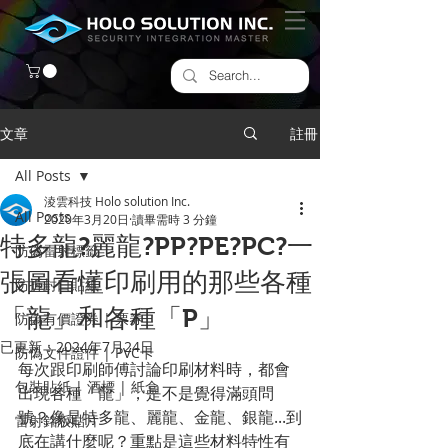
文章
註冊
All Posts
淩雲科技 Holo solution Inc.
All Posts
2020年3月20日
讀畢需時 3 分鐘
特多龍?麗龍?PP?PE?PC?一
防偽雷射標籤
張圖看懂印刷用的那些各種
​防拆封口貼紙
「龍」和各種「P」
防偽有價證券 | 票券
已更新：
2024年7月24日
防偽文件證件 | PVC卡
每次跟印刷師傅討論印刷材料時，都會
包裝貼紙 | 酒標 | 紙盒
出現各種「龍」，是不是覺得滿頭問
號？像是特多龍、麗龍、金龍、銀龍...到
雷射銘版貼片
底在講什麼呢？重點是這些材料特性有