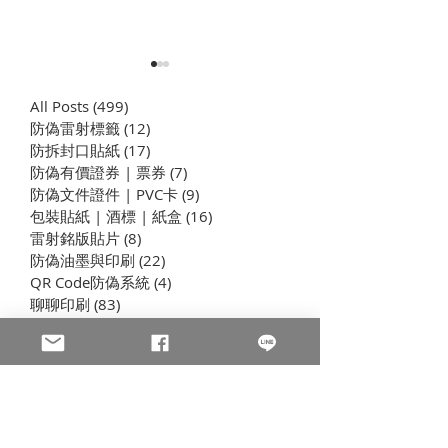
All Posts
(499)
499 篇文章
防偽雷射標籤
(12)
12 篇文章
​防拆封口貼紙
(17)
17 篇文章
防偽有價證券 | 票券
(7)
7 篇文章
全像防偽PVC卡
防偽文件證件 | PVC卡
(9)
9 篇文章
包裝貼紙 | 酒標 | 紙盒
(16)
16 篇文章
透明雷射標籤 | 雷射上光
雷射銘版貼片
(8)
8 篇文章
膜
防偽油墨與印刷
(22)
22 篇文章
QR Code防偽系統
(4)
4 篇文章
聊聊印刷
(83)
83 篇文章
公司新訊
(51)
51 篇文章
製程與設備
(7)
7 篇文章
插畫海報卡片印刷 | 折光壓紋
(8)
8 篇文章
學習型組織
(44)
44 篇文章