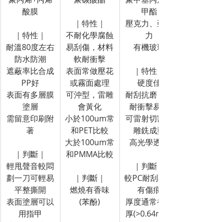
酸膜
甲酯
｜特性｜
壓克力、亞克
｜特性｜
不耐化學腐蝕
力
耐溫80度左右
易刮傷，材料
有機玻璃
防水防潮
軟耐衝擊
遮蔽率比合成
表面常做壓花
｜特性｜
PP好
或霧面處理
硬度佳
表面有多層膜
可沖型，雷雕
耐刮抗磨，不
塗層
會黃化
耐衝擊易裂
需留意印刷附
小於100um常
可雷射切割、
著
和PET比較
雕銑成型
大於100um常
高光學透明
｜判斷｜
和PMMA比較
輕甩聲音較悶
｜判斷｜
劃一刀可輕易
｜判斷｜
較PC耐刮不易
平整撕開
燃燒有香味
有傷痕
表面塗層可以
(苯酚)
厚度通常都較
用指甲
厚(>0.64mm)