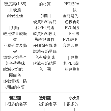
密度高(1.38)
的材質
PET或PVC相
且硬挺
似
耐候性佳
｜判斷｜
金龍是先染黃
硬質PVC容易
色後再鍍鋁
｜判斷｜
和PET混淆
PVC耐溫較
輕甩聲音較脆
軟質PVC較明
PET差
響
顯有延展性
PVC較ＰＥＴ
不易延展及撕
仔細聞有異味
容易印刷附著
破
燃燒火焰呈綠
燃燒火焰呈全
色有酸臭味
｜判斷｜
黃色帶香味
吹滅火焰結黑
和PET或PVC
吹滅火焰結一
色一團
的判斷相似
團白色
多數雷標、防
拆貼的材質
變型龍
透明龍
小火龍
｜很多的名字
｜很多的名字
｜很多的名字
｜
｜
｜