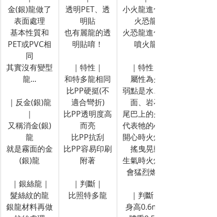
金(銀)龍做了
透明PET、透
小火龍進化為
表面處理
明貼
火恐龍
基本性質和
也有麗龍的透
火恐龍進化為
PET或PVC相
明貼唷！
噴火龍
同
其實沒有變型
｜特性｜
｜特性｜
龍...
和特多龍相同
屬性為火
比PP硬挺(不
弱點是水、地
｜反金(銀)龍
適合彎折)
面、岩石
｜
比PP透明度高
尾巴上的火焰
又稱消金(銀)
而亮
代表牠的心情
龍
比PP抗刮
開心時火焰會
就是霧面的金
比PP容易印刷
搖曳晃動
(銀)龍
附著
生氣時火焰則
會猛烈燃燒
 ｜銀絲龍｜
｜判斷｜
髮絲紋的龍
比照特多龍
｜判斷｜
銀龍材料再做
身高0.6m，