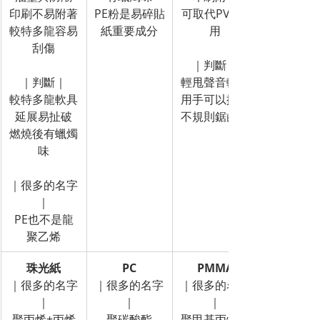
印刷不易附著
PE粉是易碎貼
可取代PVC使
較特多龍容易
紙重要成分
用
刮傷
｜判斷｜
｜判斷｜
輕甩聲音較悶
較特多龍軟具
用手可以撕開
延展易扯破
不規則鋸齒狀
燃燒後有蠟燭
味
｜很多的名字
｜
PE也不是龍
聚乙烯
珠光紙
PC
PMMA
｜很多的名字
｜很多的名字
｜很多的名字
｜
｜
｜
聚丙烯+丙烯
聚碳酸酯
聚甲基丙烯酸