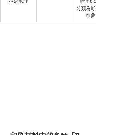
拉絲處理
體重8.5kg
分類為蜥蜴寶
可夢