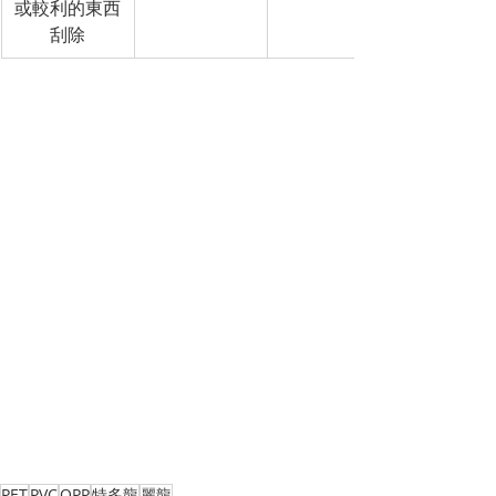
或較利的東西
刮除
PET
PVC
OPP
特多龍
麗龍