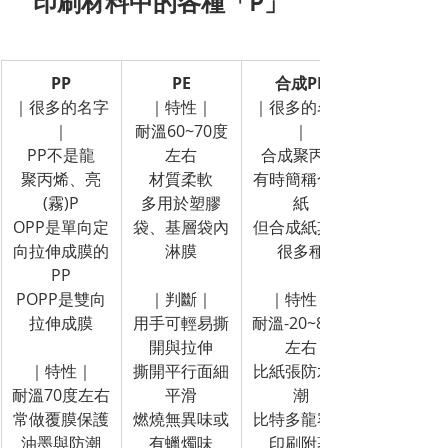
印刷材料中的各種「P」
PP
PE
合成PP
｜很多的名字
｜特性｜
｜很多的名字
｜
耐溫60~70度
｜
PP不是龍
左右
合成聚丙烯
聚丙烯、亮
材質柔軟
有時簡稱合成
(霧)P
多用於塑膠
紙
OPP是單向定
袋、基層袋內
但合成紙其實
向拉伸成膜的
淋膜
很多種
PP
POPP是雙向
｜判斷｜
｜特性｜
拉伸成膜
用手可輕易撕
耐溫-20~80度
開與拉伸
左右
｜特性｜
撕開平行面細
比紙張防水防
耐溫70度左右
平滑
潮
常做覆膜保護
燃燒無異味或
比特多龍容易
油墨與防潮
有蠟燭味
印刷附著