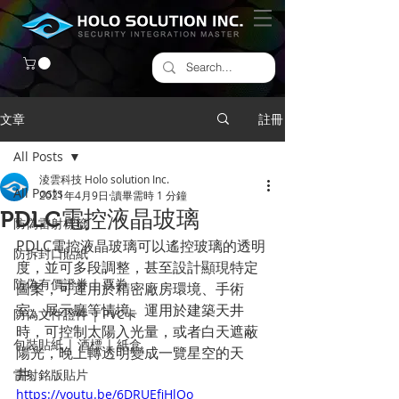
文章
註冊
All Posts
淩雲科技 Holo solution Inc.
All Posts
2021年4月9日
讀畢需時 1 分鐘
PDLC電控液晶玻璃
防偽雷射標籤
PDLC電控液晶玻璃可以遙控玻璃的透明
​防拆封口貼紙
度，並可多段調整，甚至設計顯現特定
防偽有價證券 | 票券
圖案，可運用於精密廠房環境、手術
室、展示廳等情境。運用於建築天井
防偽文件證件 | PVC卡
時，可控制太陽入光量，或者白天遮蔽
包裝貼紙 | 酒標 | 紙盒
陽光，晚上轉透明變成一覽星空的天
井。
雷射銘版貼片
https://youtu.be/6DRUEfiHlOo