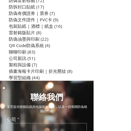
防偽雷射標籤
(12)
12 篇文章
​防拆封口貼紙
(17)
17 篇文章
防偽有價證券 | 票券
(7)
7 篇文章
浮水印油墨印刷
防偽文件證件 | PVC卡
(9)
9 篇文章
包裝貼紙 | 酒標 | 紙盒
(16)
16 篇文章
感溫油墨設計指南：變色
雷射銘版貼片
(8)
8 篇文章
效果、應用案例與印刷技
防偽油墨與印刷
(22)
22 篇文章
巧
QR Code防偽系統
(4)
4 篇文章
聊聊印刷
(83)
83 篇文章
公司新訊
(51)
51 篇文章
製程與設備
(7)
7 篇文章
插畫海報卡片印刷 | 折光壓紋
(8)
8 篇文章
學習型組織
(44)
44 篇文章
聯絡我們
淩雲提供標籤貼紙與包裝彩盒印刷，以及一切有關防偽相
關的印刷
公司