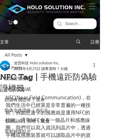
文章
註冊
All Posts
淩雲科技 Holo solution Inc.
All Posts
2023年4月25日
讀畢需時 1 分鐘
NFC Tag | 手機遠距防偽驗
防偽雷射標籤
證標籤
​防拆封口貼紙
NFC(Near Field Communication)，在
防偽有價證券 | 票券
我們生活中已經算是非常普遍的一種技
防偽文件證件 | PVC卡
術，例如悠遊卡的感應就是運用NFC的
技術。通常NFC會有一個晶片和感應線
包裝貼紙 | 酒標 | 紙盒
圈，我們可以寫入資訊到晶片中，透過
雷射銘版貼片
手機或感應裝置就可以讀取晶片中的資