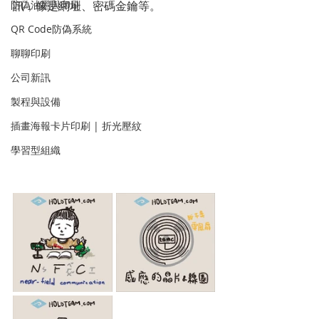
防偽油墨與印刷
訊，像是網址、密碼金鑰等。
QR Code防偽系統
聊聊印刷
公司新訊
製程與設備
插畫海報卡片印刷 | 折光壓紋
學習型組織