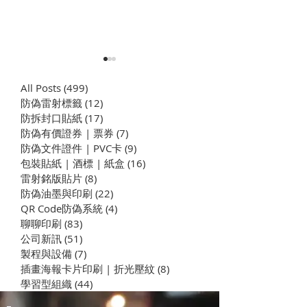
All Posts
(499)
499 篇文章
防偽雷射標籤
(12)
12 篇文章
​防拆封口貼紙
(17)
17 篇文章
防偽有價證券 | 票券
(7)
7 篇文章
防偽文件證件 | PVC卡
(9)
9 篇文章
包裝貼紙 | 酒標 | 紙盒
(16)
16 篇文章
一次性紙手環｜QR Code
EASYTELL-QR
雷射銘版貼片
(8)
8 篇文章
活動手環與防水門票手環
驗證 | QR Cod
防偽油墨與印刷
(22)
22 篇文章
積點 | 票券核銷 
QR Code防偽系統
(4)
4 篇文章
| 商品保固
聊聊印刷
(83)
83 篇文章
公司新訊
(51)
51 篇文章
製程與設備
(7)
7 篇文章
插畫海報卡片印刷 | 折光壓紋
(8)
8 篇文章
學習型組織
(44)
44 篇文章