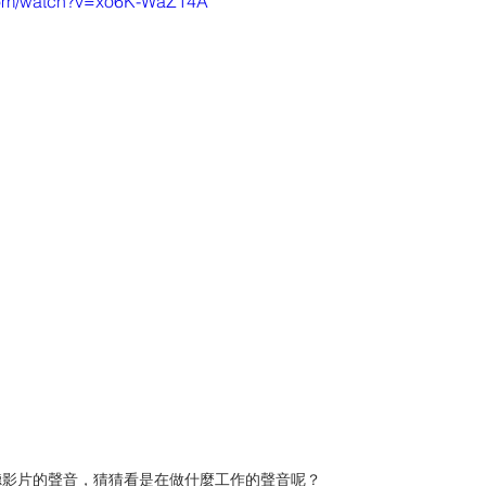
.com/watch?v=xo6K-WaZ14A
聽影片的聲音，猜猜看是在做什麼工作的聲音呢？