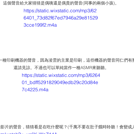
這個聲音給大家猜猜是偶咦還是偶貴的聲音(同事的兩個小孩)。
https://static.wixstatic.com/mp3/62
6401_73d82f67ed7946a29e81529
3cce199f2.m4a
一種印刷機器的聲音，因為淩雲的主業是印刷，這些機器的聲音同仁們有
還請見諒。不過也可以單純當作一種ASMR來聽聽。
https://static.wixstatic.com/mp3/6264
01_bdff5291829049edb29c20d84e
7c4225.m4a
影片的聲音，猜猜看是在吃什麼呢？(千萬不要在肚子餓時聆聽！會變成人