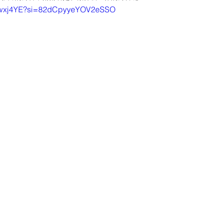
sQ8wxj4YE?si=82dCpyyeYOV2eSSO