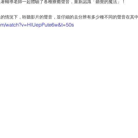
跟著輔導老師一起體驗了各種療癒聲音，重新認識「聽覺的魔法」！
像的情況下，聆聽影片的聲音，並仔細的去分辨有多少種不同的聲音在其
com/watch?v=HlUepPute6w&t=50s