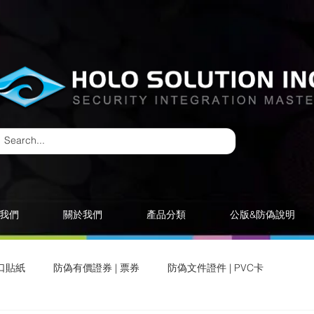
我們
關於我們
產品分類
公版&防偽說明
口貼紙
防偽有價證券 | 票券
防偽文件證件 | PVC卡