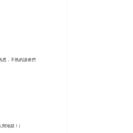
熟悉，不熟的讀者們
間地獄！)