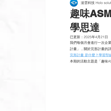
淩雲科技 Holo soluti
包裝貼紙 | 酒標 | 紙盒
雷射銘
趣味ASM
公司新訊
製程與設備
插
學思達
已更新：
2025年4月21日
我們每個月會進行一次企
計畫」，關於完形計畫的
完形計畫 是什麼？學習型
本期的活動主題是「趣味A