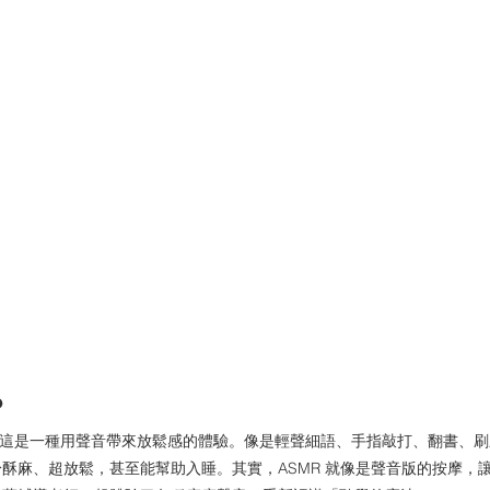
？
？這是一種用聲音帶來放鬆感的體驗。像是輕聲細語、手指敲打、翻書、
酥麻、超放鬆，甚至能幫助入睡。其實，ASMR 就像是聲音版的按摩，