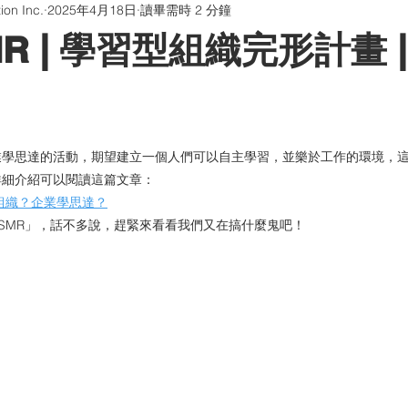
on Inc.
2025年4月18日
讀畢需時 2 分鐘
版貼片
防偽油墨與印刷
QR Code防偽系統
聊聊印刷
R | 學習型組織完形計畫 |
畫海報卡片印刷 | 折光壓紋
學習型組織
業學思達的活動，期望建立一個人們可以自主學習，並樂於工作的環境，
詳細介紹可以閱讀這篇文章：
組織？企業學思達？
SMR」，話不多說，趕緊來看看我們又在搞什麼鬼吧！