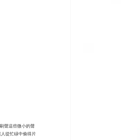
刷刷聲這些微小的聲
讓人從忙碌中偷得片