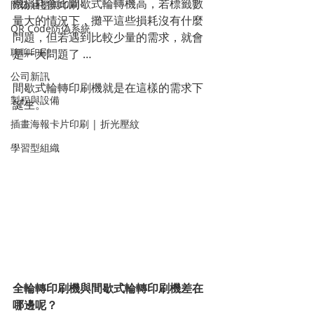
機損耗會比間歇式輪轉機高，若標籤數
防偽油墨與印刷
量大的情況下，攤平這些損耗沒有什麼
QR Code防偽系統
問題，但若遇到比較少量的需求，就會
聊聊印刷
是一大問題了 …
公司新訊
間歇式輪轉印刷機就是在這樣的需求下
製程與設備
誕生。
插畫海報卡片印刷 | 折光壓紋
學習型組織
全輪轉印刷機與間歇式輪轉印刷機差在
哪邊呢？