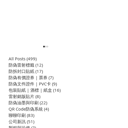
All Posts
(499)
499 篇文章
防偽雷射標籤
(12)
12 篇文章
​防拆封口貼紙
(17)
17 篇文章
防偽有價證券 | 票券
(7)
7 篇文章
防偽文件證件 | PVC卡
(9)
9 篇文章
包裝貼紙 | 酒標 | 紙盒
(16)
16 篇文章
熱融膠塗布褙膠 | 無毒 | 無
溶劑型膠水塗佈 
雷射銘版貼片
(8)
8 篇文章
有機溶劑
膠 | 燙金膠 | 保
防偽油墨與印刷
(22)
22 篇文章
QR Code防偽系統
(4)
4 篇文章
聊聊印刷
(83)
83 篇文章
公司新訊
(51)
51 篇文章
製程與設備
(7)
7 篇文章