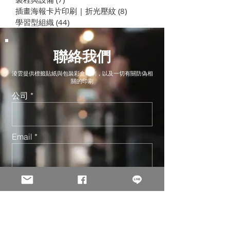
插畫海報卡片印刷 | 折光壓紋
(8)
8 篇文章
學習型組織
(44)
44 篇文章
聯絡我們
淩雲提供標籤貼紙與包裝彩盒印刷，以及一切有關防偽相
關的印刷
公司
Email
聯絡人
電話