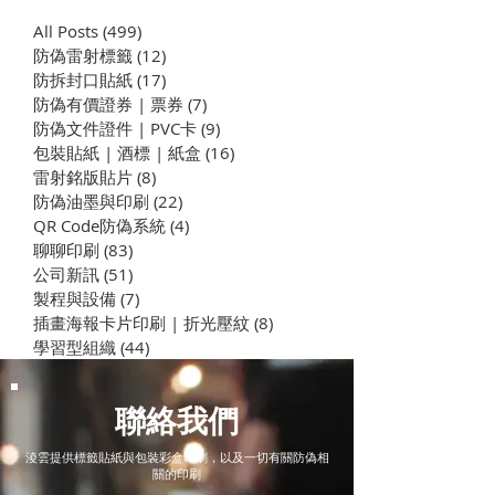
All Posts
(499)
499 篇文章
防偽雷射標籤
(12)
12 篇文章
​防拆封口貼紙
(17)
17 篇文章
防偽有價證券 | 票券
(7)
7 篇文章
防偽文件證件 | PVC卡
(9)
9 篇文章
包裝貼紙 | 酒標 | 紙盒
(16)
16 篇文章
雷射閃卡 | 全像卡 | 亮面卡
雷射防偽標籤｜
雷射銘版貼片
(8)
8 篇文章
| 特效卡 | 驚喜貼紙 | 聖魔
標籤與客製化防
防偽油墨與印刷
(22)
22 篇文章
大戰（ビックリマン）
QR Code防偽系統
(4)
4 篇文章
聊聊印刷
(83)
83 篇文章
公司新訊
(51)
51 篇文章
製程與設備
(7)
7 篇文章
插畫海報卡片印刷 | 折光壓紋
(8)
8 篇文章
學習型組織
(44)
44 篇文章
聯絡我們
淩雲提供標籤貼紙與包裝彩盒印刷，以及一切有關防偽相
關的印刷