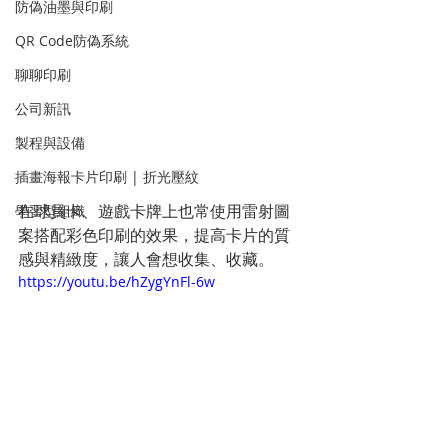
防偽油墨與印刷
QR Code防偽系統
聊聊印刷
公司新訊
製程與設備
插畫海報卡片印刷 | 折光壓紋
在球員卡、遊戲卡牌上也常使用雷射圖
學習型組織
案搭配彩色印刷的效果，提高卡片的質
感與精緻度，讓人會想收集、收藏。
https://youtu.be/hZygYnFl-6w