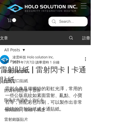
文章
註冊
All Posts
淩雲科技 Holo solution Inc.
All Posts
2021年7月7日
讀畢需時 1 分鐘
雷射貼紙 | 雷射閃卡 | 卡通
防偽雷射標籤
貼紙
​防拆封口貼紙
雷射全像具備獨特的彩虹光澤，常用的
防偽有價證券 | 票券
一些公版底紋如素面雷射、亂點、小寶
防偽文件證件 | PVC卡
石等，搭配彩色印刷，可以製作出非常
吸睛的雷射貼紙或卡通貼紙。
包裝貼紙 | 酒標 | 紙盒
雷射銘版貼片