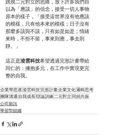
跳脫二元對立的思維，放下許多我們自
以為「應該」的信念，接受一切人事物
原本的樣子，「接受這世界沒有他應該
的模樣，只有他本來的模樣；日子沒有
那麼多該與不該，只有如是如是；情緒
來時，不拒不留，事來則應，事去則
靜。」
這正是
淩雲科技
希望透過完形計畫帶給
同仁的：擁抱多元，在工作中實現更完
整的自我。
企業學思達
淩雲科技
完形計畫
企業文化
邏輯思考
團隊溝通
自我成長
辯論訓練
二元對立
同頻共振
公司新訊
學習型組織