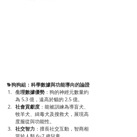
🐕
狗狗組：科學數據與功能導向的論證
生理數據優勢
：狗的神經元數量約
為 5.3 億，遠高於貓的 2.5 億。
社會貢獻度
：能被訓練為導盲犬、
牧羊犬、緝毒犬及搜救犬，展現高
度服從與功能性。
社交智力
：擅長社交互動，智商相
當於人類 6~7 歲兒童。