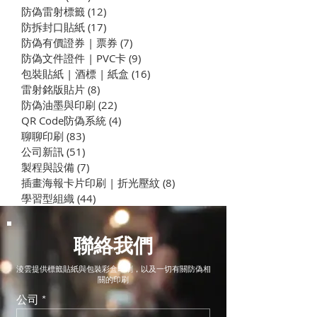
防偽雷射標籤
(12)
12 篇文章
​防拆封口貼紙
(17)
17 篇文章
防偽有價證券 | 票券
(7)
7 篇文章
防偽文件證件 | PVC卡
(9)
9 篇文章
包裝貼紙 | 酒標 | 紙盒
(16)
16 篇文章
企業學思達：透過「療癒
彰化實境解謎一
雷射銘版貼片
(8)
8 篇文章
曼陀羅」探索自我覺察與
玩？換個角度走
防偽油墨與印刷
(22)
22 篇文章
組織凝聚力｜淩雲科技完
站與八卦山大佛 
QR Code防偽系統
(4)
4 篇文章
形計畫
組織企業學思達
聊聊印刷
(83)
83 篇文章
公司新訊
(51)
51 篇文章
製程與設備
(7)
7 篇文章
插畫海報卡片印刷 | 折光壓紋
(8)
8 篇文章
學習型組織
(44)
44 篇文章
聯絡我們
淩雲提供標籤貼紙與包裝彩盒印刷，以及一切有關防偽相
關的印刷
公司