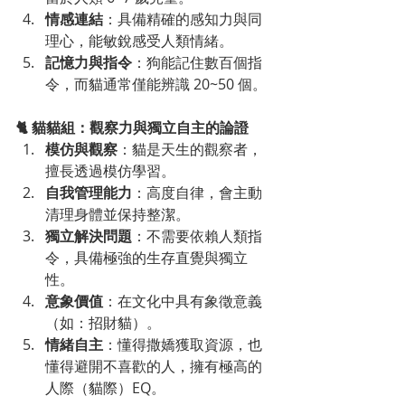
情感連結
：具備精確的感知力與同
理心，能敏銳感受人類情緒。
記憶力與指令
：狗能記住數百個指
令，而貓通常僅能辨識 20~50 個。
🐈 貓貓組：觀察力與獨立自主的論證
模仿與觀察
：貓是天生的觀察者，
擅長透過模仿學習。
自我管理能力
：高度自律，會主動
清理身體並保持整潔。
獨立解決問題
：不需要依賴人類指
令，具備極強的生存直覺與獨立
性。
意象價值
：在文化中具有象徵意義
（如：招財貓）。
情緒自主
：懂得撒嬌獲取資源，也
懂得避開不喜歡的人，擁有極高的
人際（貓際）EQ。