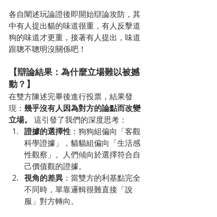
各自闡述玩論證後即開始辯論攻防，其
中有人提出貓的味道很重，有人反擊道
狗的味道才更重，接著有人提出，味道
跟聰不聰明沒關係吧！
【辯論結果：為什麼立場難以被撼
動？】
在雙方陳述完畢後進行投票，結果發
現：
幾乎沒有人因為對方的論點而改變
立場。
 這引發了我們的深度思考：
證據的選擇性
：狗狗組偏向「客觀
科學證據」，貓貓組偏向「生活感
性觀察」。人們傾向於選擇符合自
己價值觀的證據。
視角的差異
：當雙方的利基點完全
不同時，單靠邏輯很難直接「說
服」對方轉向。