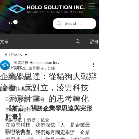
文章
註冊
All Posts
淩雲科技 Holo solution Inc.
All Posts
5月12日
讀畢需時 3 分鐘
企業學思達：從貓狗大戰辯
防偽雷射標籤
論看二元對立，淩雲科技
​防拆封口貼紙
「完形計畫」的思考轉化
防偽有價證券 | 票券
【前言：關於企業學思達與完形
防偽文件證件 | PVC卡
計畫】 
包裝貼紙 | 酒標 | 紙盒
在淩雲科技，我們深信「人」是企業最
雷射銘版貼片
核心的資產。我們每月固定舉辦「企業