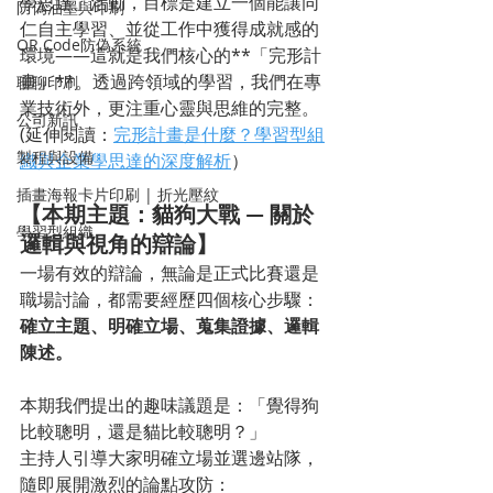
學思達」活動，目標是建立一個能讓同
防偽油墨與印刷
仁自主學習、並從工作中獲得成就感的
QR Code防偽系統
環境——這就是我們核心的**「完形計
畫」**。透過跨領域的學習，我們在專
聊聊印刷
業技術外，更注重心靈與思維的完整。
公司新訊
(延伸閱讀：
完形計畫是什麼？學習型組
製程與設備
織與企業學思達的深度解析
）
插畫海報卡片印刷 | 折光壓紋
【本期主題：貓狗大戰 — 關於
學習型組織
邏輯與視角的辯論】
一場有效的辯論，無論是正式比賽還是
職場討論，都需要經歷四個核心步驟：
確立主題、明確立場、蒐集證據、邏輯
陳述。
本期我們提出的趣味議題是：「覺得狗
比較聰明，還是貓比較聰明？」
主持人引導大家明確立場並選邊站隊，
隨即展開激烈的論點攻防：