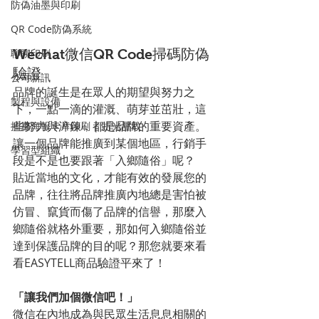
防偽油墨與印刷
QR Code防偽系統
聊聊印刷
Wechat微信QR Code掃碼防偽
驗證
公司新訊
品牌的誕生是在眾人的期望與努力之
製程與設備
下，一點一滴的灌溉、萌芽並茁壯，這
些努力與淬鍊，都是品牌的重要資產。
插畫海報卡片印刷 | 折光壓紋
讓一個品牌能推廣到某個地區，行銷手
學習型組織
段是不是也要跟著「入鄉隨俗」呢？
貼近當地的文化，才能有效的發展您的
品牌，往往將品牌推廣內地總是害怕被
仿冒、竄貨而傷了品牌的信譽，那麼入
鄉隨俗就格外重要，那如何入鄉隨俗並
達到保護品牌的目的呢？那您就要來看
看EASYTELL商品驗證平來了！
「讓我們加個微信吧！」
微信在內地成為與民眾生活息息相關的