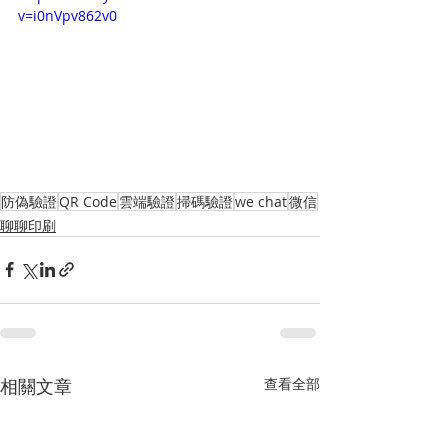
v=i0nVpv862v0
防偽驗證
QR Code
雲端驗證
掃碼驗證
we chat
微信
聊聊印刷
相關文章
查看全部