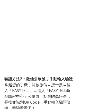
驗證方法2：微信公眾號，手動輸入驗證
拿起您的手機，開啟微信→搜一搜→輸
入「EASYTELL」→進入「EASYTELL商
品驗證中心」公眾號→點選防偽驗證→
長按並識別QR Code→手動輸入驗證資
訊，體驗看看吧！