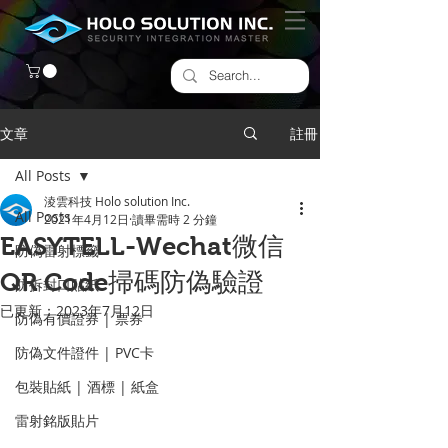
文章
註冊
All Posts
淩雲科技 Holo solution Inc.
All Posts
2021年4月12日
讀畢需時 2 分鐘
EASYTELL-Wechat微信
防偽雷射標籤
QR Code掃碼防偽驗證
​防拆封口貼紙
已更新：
2023年7月12日
防偽有價證券 | 票券
防偽文件證件 | PVC卡
包裝貼紙 | 酒標 | 紙盒
雷射銘版貼片