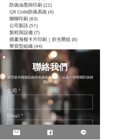
驗證 | QR Code抽獎 紅利
做行銷
防偽油墨與印刷
(22)
22 篇文章
積點 | 票券核銷 | 簽到系統
QR Code防偽系統
(4)
4 篇文章
| 商品保固
聊聊印刷
(83)
83 篇文章
公司新訊
(51)
51 篇文章
製程與設備
(7)
7 篇文章
插畫海報卡片印刷 | 折光壓紋
(8)
8 篇文章
學習型組織
(44)
44 篇文章
聯絡我們
淩雲提供標籤貼紙與包裝彩盒印刷，以及一切有關防偽相
關的印刷
公司
Email