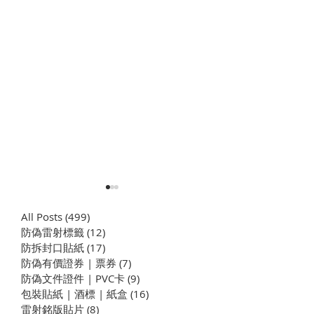
All Posts
(499)
499 篇文章
防偽雷射標籤
(12)
12 篇文章
​防拆封口貼紙
(17)
17 篇文章
防偽有價證券 | 票券
(7)
7 篇文章
防偽文件證件 | PVC卡
(9)
9 篇文章
包裝貼紙 | 酒標 | 紙盒
(16)
16 篇文章
EASYTELL-QR Code防偽
EASYTELL-QR 
雷射銘版貼片
(8)
8 篇文章