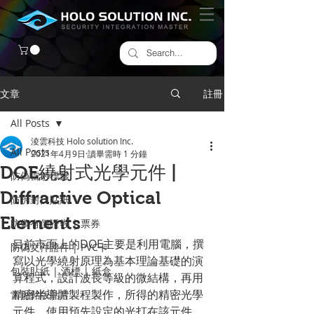
文章
註冊
All Posts
淩雲科技 Holo solution Inc.
All Posts
2021年4月9日
讀畢需時 1 分鐘
DOE繞射式光學元件 |
防偽雷射標籤
Diffractive Optical
​防拆封口貼紙
Elements
防偽有價證券 | 票券
目前市面上的DOE主要是利用電腦，撰
防偽文件證件 | PVC卡
寫以光學繞射原理為基本理論基礎的演
包裝貼紙 | 酒標 | 紙盒
算程式，設計波長等級的微結構，再用
精密半導體製程製作，所得的精密光學
雷射銘版貼片
元件。使用預先設定的光打在該元件