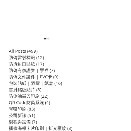
All Posts
(499)
499 篇文章
防偽雷射標籤
(12)
12 篇文章
​防拆封口貼紙
(17)
17 篇文章
防偽有價證券 | 票券
(7)
7 篇文章
浮水印油墨印刷
防偽文件證件 | PVC卡
(9)
9 篇文章
包裝貼紙 | 酒標 | 紙盒
(16)
16 篇文章
感溫油墨設計指南：變色
雷射銘版貼片
(8)
8 篇文章
效果、應用案例與印刷技
防偽油墨與印刷
(22)
22 篇文章
巧
QR Code防偽系統
(4)
4 篇文章
聊聊印刷
(83)
83 篇文章
公司新訊
(51)
51 篇文章
製程與設備
(7)
7 篇文章
插畫海報卡片印刷 | 折光壓紋
(8)
8 篇文章