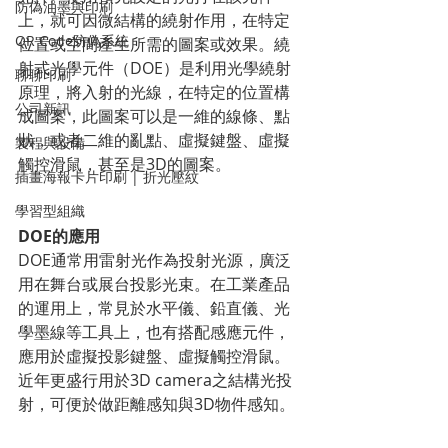
防偽油墨與印刷
上，就可因微結構的繞射作用，在特定
QR Code防偽系統
位置或空間產生所需的圖案或效果。繞
射式光學元件（DOE）是利用光學繞射
聊聊印刷
原理，將入射的光線，在特定的位置構
公司新訊
成圖案，此圖案可以是一維的線條、點
狀，或者二維的亂點、虛擬鍵盤、虛擬
製程與設備
觸控滑鼠，甚至是3D的圖案。
插畫海報卡片印刷 | 折光壓紋
學習型組織
DOE的應用
DOE通常用雷射光作為投射光源，廣泛
用在舞台或展台投影光束。在工業產品
的運用上，常見於水平儀、鉛直儀、光
學墨線等工具上，也有搭配感應元件，
應用於虛擬投影鍵盤、虛擬觸控滑鼠。
近年更盛行用於3D camera之結構光投
射，可便於做距離感知與3D物件感知。